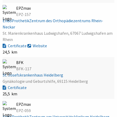
EPZmax
EPZ-157
EndoProthetikZentrum des Orthopädiezentrums Rhein-
Neckar
St. Marienkrankenhaus Ludwigshafen, 67067 Ludwigshafen am
Rhein
Certificate
Website
24,5 km
BFK
BFK-117
St. Josefskrankenhaus Heidelberg
Gynäkologie und Geburtshilfe, 69115 Heidelberg
Certificate
25,5 km
EPZmax
EPZ-059
EndoProthetikZentrum am Universitätsklinikum Heidelberg