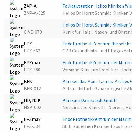
ZAP-A
Palliativstation Helios Kliniken W
ZAP-A-025
Helios Dr. Horst Schmidt Kliniken
Helios Dr. Horst Schmidt Kliniken
CIVE-073
Klinik für Hals-, Nasen- und Ohre
EPZ
EndoProthetikZentrum Rüsselsh
EPZ-662
GPR Gesundheits- und Pflegezent
EPZmax
EndoProthetikZentrum der Maxima
EPZ-380
Varsiano Klinikum Frankfurt-Höch
BFK
Kliniken des Main-Taunus-Kreise
BFK-012
Geburtshilflich-Gynäkologische A
HD, NSK
Klinikum Darmstadt GmbH
NSK-002
Medizinische Klinik III - Nieren-
EPZmax
EndoProthetikZentrum der Maxima
EPZ-534
St. Elisabethen Krankenhaus Fran