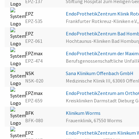
EPZ-137
Stiftung Hospital zum Heiligen Gei
EPZ
EndoProthetikZentrum Klinik Rot
EPZ-535
Frankfurter Rotkreuz-Kliniken e.V.
EPZ
EndoProthetikZentrum Bad Hom
EPZ-061
Hochtaunus-Kliniken Bad Hombu
EPZmax
EndoProthetikZentrum der Maxima
EPZ-474
Berufsgenossenschaftliche Unfallk
NSK
Sana Klinikum Offenbach GmbH
NSK-020
Medizinische Klinik III, 63069 Off
EPZmax
EndoProthetikZentrum am OrthoCe
EPZ-659
Kreiskliniken Darmstadt Dieburg
BFK
Klinikum Worms
BFK-080
Frauenklinik, 67550 Worms
EPZ
EndoProthetikZentrum Klinikum