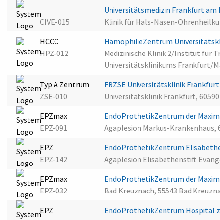
Universitätsmedizin Frankfurt am
CIVE-015
Klinik für Hals-Nasen-Ohrenheilku
HCCC
HämophilieZentrum Universitätsk
HPZ-012
Medizinische Klinik 2/Institut für
Universitätsklinikums Frankfurt/M
Typ A Zentrum
FRZSE Universitätsklinik Frankfur
ZSE-010
Universitätsklinik Frankfurt, 6059
EPZmax
EndoProthetikZentrum der Maxim
EPZ-091
Agaplesion Markus-Krankenhaus, 
EPZ
EndoProthetikZentrum Elisabethe
EPZ-142
Agaplesion Elisabethenstift Evan
EPZmax
EndoProthetikZentrum der Maxim
EPZ-032
Bad Kreuznach, 55543 Bad Kreuzn
EPZ
EndoProthetikZentrum Hospital zu