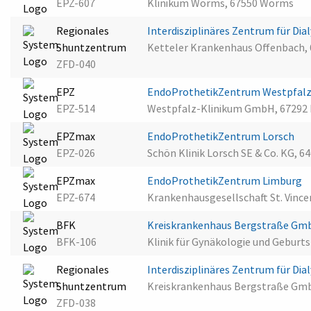
EPZ-607
Klinikum Worms, 67550 Worms
Regionales
Interdisziplinäres Zentrum für D
Shuntzentrum
Ketteler Krankenhaus Offenbach,
ZFD-040
EPZ
EndoProthetikZentrum Westpfalz
EPZ-514
Westpfalz-Klinikum GmbH, 67292
EPZmax
EndoProthetikZentrum Lorsch
EPZ-026
Schön Klinik Lorsch SE & Co. KG, 6
EPZmax
EndoProthetikZentrum Limburg
EPZ-674
Krankenhausgesellschaft St. Vinc
BFK
Kreiskrankenhaus Bergstraße G
BFK-106
Klinik für Gynäkologie und Geburt
Regionales
Interdisziplinäres Zentrum für D
Shuntzentrum
Kreiskrankenhaus Bergstraße Gm
ZFD-038