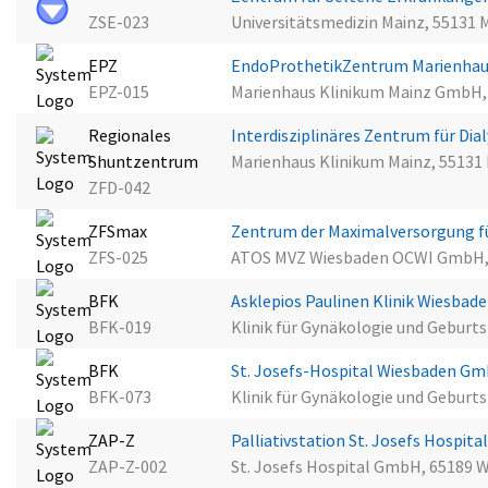
ZSE-023
Universitätsmedizin Mainz, 55131 
EPZ
EndoProthetikZentrum Marienhau
EPZ-015
Marienhaus Klinikum Mainz GmbH,
Regionales
Interdisziplinäres Zentrum für Di
Shuntzentrum
Marienhaus Klinikum Mainz, 55131
ZFD-042
ZFSmax
Zentrum der Maximalversorgung f
ZFS-025
ATOS MVZ Wiesbaden OCWI GmbH,
BFK
Asklepios Paulinen Klinik Wiesbad
BFK-019
Klinik für Gynäkologie und Geburt
BFK
St. Josefs-Hospital Wiesbaden G
BFK-073
Klinik für Gynäkologie und Geburt
ZAP-Z
Palliativstation St. Josefs Hospit
ZAP-Z-002
St. Josefs Hospital GmbH, 65189 