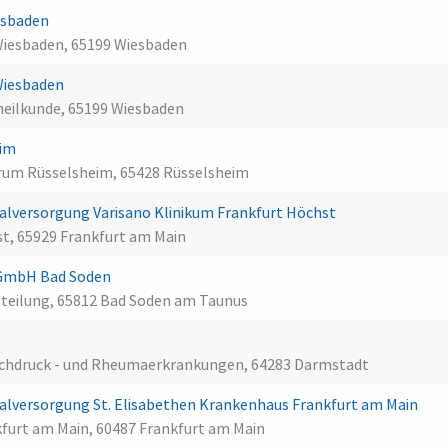
iesbaden
 Wiesbaden, 65199 Wiesbaden
 Wiesbaden
nheilkunde, 65199 Wiesbaden
eim
rum Rüsselsheim, 65428 Rüsselsheim
lversorgung Varisano Klinikum Frankfurt Höchst
st, 65929 Frankfurt am Main
s GmbH Bad Soden
bteilung, 65812 Bad Soden am Taunus
, Hochdruck - und Rheumaerkrankungen, 64283 Darmstadt
lversorgung St. Elisabethen Krankenhaus Frankfurt am Main
kfurt am Main, 60487 Frankfurt am Main