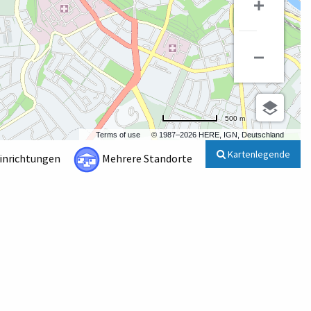
500 m
Terms of use
© 1987–2026 HERE, IGN, Deutschland
Kartenlegende
Einrichtungen
Mehrere Standorte