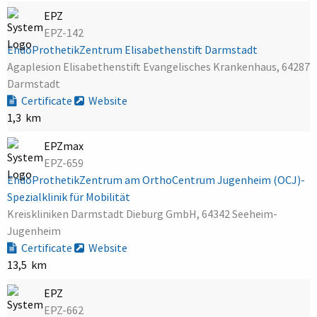
EPZ
EPZ-142
EndoProthetikZentrum Elisabethenstift Darmstadt
Agaplesion Elisabethenstift Evangelisches Krankenhaus, 64287
Darmstadt
Certificate
Website
1,3 km
EPZmax
EPZ-659
EndoProthetikZentrum am OrthoCentrum Jugenheim (OCJ)-
Spezialklinik für Mobilität
Kreiskliniken Darmstadt Dieburg GmbH, 64342 Seeheim-
Jugenheim
Certificate
Website
13,5 km
EPZ
EPZ-662