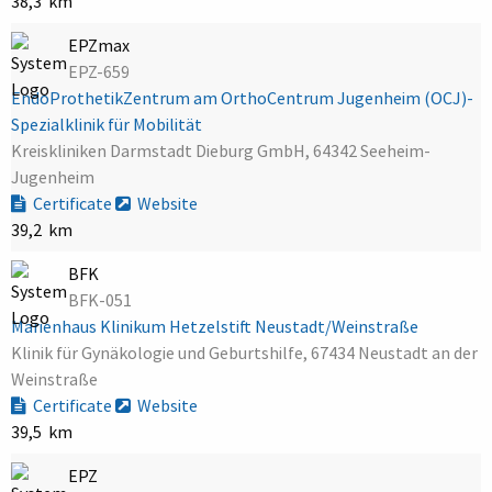
38,3 km
EPZmax
EPZ-659
EndoProthetikZentrum am OrthoCentrum Jugenheim (OCJ)-
Spezialklinik für Mobilität
Kreiskliniken Darmstadt Dieburg GmbH, 64342 Seeheim-
Jugenheim
Certificate
Website
39,2 km
BFK
BFK-051
Marienhaus Klinikum Hetzelstift Neustadt/Weinstraße
Klinik für Gynäkologie und Geburtshilfe, 67434 Neustadt an der
Weinstraße
Certificate
Website
39,5 km
EPZ