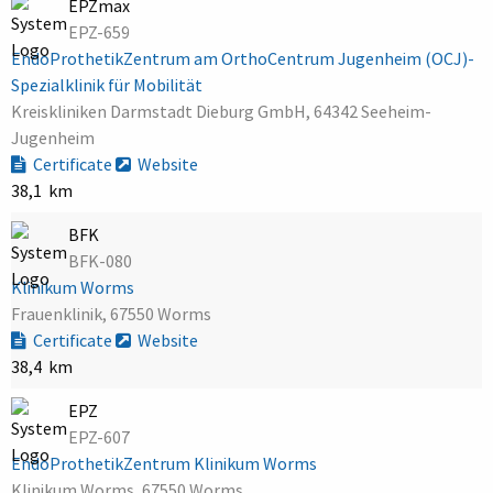
EPZmax
EPZ-659
EndoProthetikZentrum am OrthoCentrum Jugenheim (OCJ)-
Spezialklinik für Mobilität
Kreiskliniken Darmstadt Dieburg GmbH, 64342 Seeheim-
Jugenheim
Certificate
Website
38,1 km
BFK
BFK-080
Klinikum Worms
Frauenklinik, 67550 Worms
Certificate
Website
38,4 km
EPZ
EPZ-607
EndoProthetikZentrum Klinikum Worms
Klinikum Worms, 67550 Worms