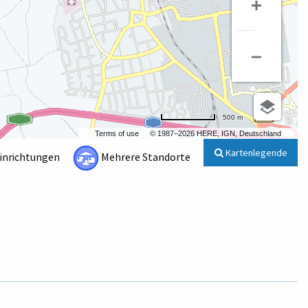
500 m
Terms of use
© 1987–2026 HERE, IGN, Deutschland
Kartenlegende
Einrichtungen
Mehrere Standorte