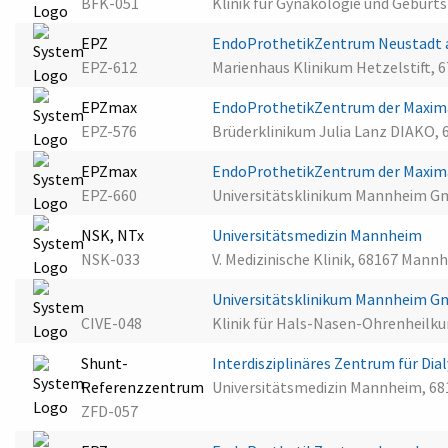
BFK-051
Klinik für Gynäkologie und Geburt
EPZ
EndoProthetikZentrum Neustadt a
EPZ-612
Marienhaus Klinikum Hetzelstift, 
EPZmax
EndoProthetikZentrum der Maxima
EPZ-576
Brüderklinikum Julia Lanz DIAKO,
EPZmax
EndoProthetikZentrum der Maxima
EPZ-660
Universitätsklinikum Mannheim 
NSK, NTx
Universitätsmedizin Mannheim
NSK-033
V. Medizinische Klinik, 68167 Mann
Universitätsklinikum Mannheim 
CIVE-048
Klinik für Hals-Nasen-Ohrenheilku
Shunt-
Interdisziplinäres Zentrum für D
Referenzzentrum
Universitätsmedizin Mannheim, 6
ZFD-057