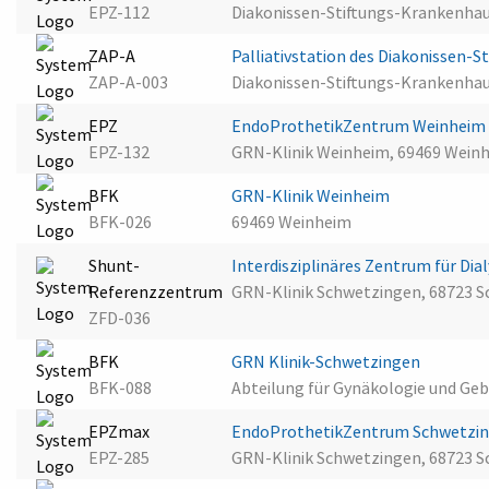
EPZ-112
Diakonissen-Stiftungs-Krankenha
ZAP-A
Palliativstation des Diakonissen-
ZAP-A-003
Diakonissen-Stiftungs-Krankenhau
EPZ
EndoProthetikZentrum Weinhei
EPZ-132
GRN-Klinik Weinheim, 69469 Wein
BFK
GRN-Klinik Weinheim
BFK-026
69469 Weinheim
Shunt-
Interdisziplinäres Zentrum für D
Referenzzentrum
GRN-Klinik Schwetzingen, 68723 
ZFD-036
BFK
GRN Klinik-Schwetzingen
BFK-088
Abteilung für Gynäkologie und Geb
EPZmax
EndoProthetikZentrum Schwetzi
EPZ-285
GRN-Klinik Schwetzingen, 68723 