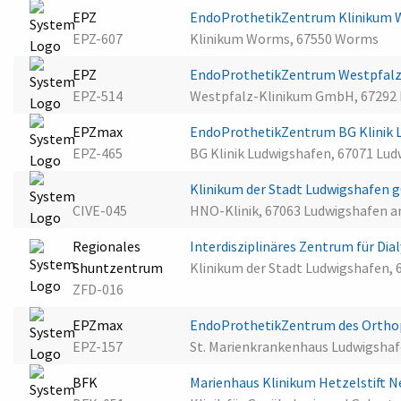
EPZ
EndoProthetikZentrum Klinikum
EPZ-607
Klinikum Worms, 67550 Worms
EPZ
EndoProthetikZentrum Westpfalz
EPZ-514
Westpfalz-Klinikum GmbH, 67292
EPZmax
EndoProthetikZentrum BG Klinik 
EPZ-465
BG Klinik Ludwigshafen, 67071 Lu
Klinikum der Stadt Ludwigshafe
CIVE-045
HNO-Klinik, 67063 Ludwigshafen 
Regionales
Interdisziplinäres Zentrum für Di
Shuntzentrum
Klinikum der Stadt Ludwigshafen,
ZFD-016
EPZmax
EndoProthetikZentrum des Ortho
EPZ-157
St. Marienkrankenhaus Ludwigshaf
BFK
Marienhaus Klinikum Hetzelstift 