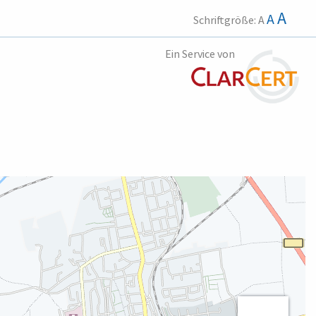
A
A
Schriftgröße:
A
Ein Service von