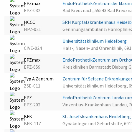
EPZmax
EndoProthetikZentrum der Maxim
EPZ-032
Bad Kreuznach, 55543 Bad Kreuzn
HCCC
SRH Kurpfalzkrankenhaus Heide
HPZ-021
Gerinnungsambulanz/Hämophiliez
Universitätsklinikum Heidelberg
CIVE-024
Hals-, Nasen- und Ohrenklinik, 69
EPZmax
EndoProthetikZentrum am OrthoCe
EPZ-659
Kreiskliniken Darmstadt Dieburg
Typ A Zentrum
Zentrum für Seltene Erkrankungen
ZSE-011
Universitätsklinikum Heidelberg, 
EPZ
EndoProthetikZentrum Landau am
EPZ-202
Vinzentius-Krankenhaus Landau, 76
BFK
St. Josefskrankenhaus Heidelberg
BFK-117
Gynäkologie und Geburtshilfe, 691