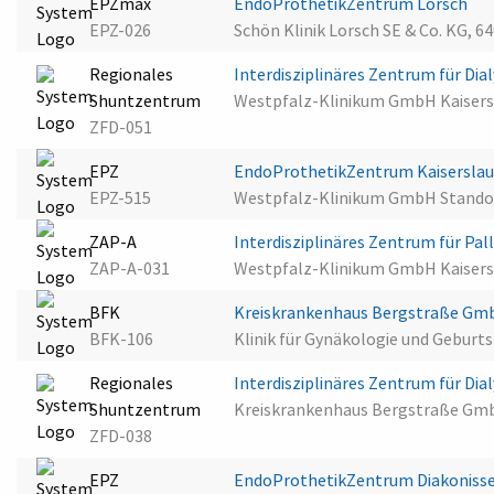
EPZmax
EndoProthetikZentrum Lorsch
EPZ-026
Schön Klinik Lorsch SE & Co. KG, 6
Regionales
Interdisziplinäres Zentrum für D
Shuntzentrum
Westpfalz-Klinikum GmbH Kaisersl
ZFD-051
EPZ
EndoProthetikZentrum Kaisersla
EPZ-515
Westpfalz-Klinikum GmbH Standort
ZAP-A
Interdisziplinäres Zentrum für Pal
ZAP-A-031
Westpfalz-Klinikum GmbH Kaisersl
BFK
Kreiskrankenhaus Bergstraße G
BFK-106
Klinik für Gynäkologie und Geburt
Regionales
Interdisziplinäres Zentrum für D
Shuntzentrum
Kreiskrankenhaus Bergstraße Gm
ZFD-038
EPZ
EndoProthetikZentrum Diakonisse