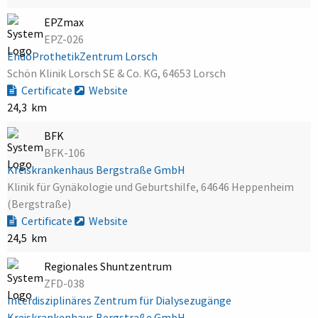
EPZmax
EPZ-026
EndoProthetikZentrum Lorsch
Schön Klinik Lorsch SE & Co. KG, 64653 Lorsch
Certificate
Website
24,3 km
BFK
BFK-106
Kreiskrankenhaus Bergstraße GmbH
Klinik für Gynäkologie und Geburtshilfe, 64646 Heppenheim
(Bergstraße)
Certificate
Website
24,5 km
Regionales Shuntzentrum
ZFD-038
Interdisziplinäres Zentrum für Dialysezugänge
Kreiskrankenhaus Bergstraße GmbH