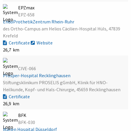
EPZmax
EPZ-658
EndoProthetikZentrum Rhein-Ruhr
des Ortho-Campus am Helios Cäcilien-Hospital Hüls, 47839
Krefeld
Certificate
Website
26,7 km
CIVE-066
Prosper-Hospital Recklinghausen
Stiftungsklinikum PROSELIS gGmbH, Klinik für HNO-
Heilkunde, Kopf- und Hals-Chirurgie, 45659 Recklinghausen
Certificate
26,9 km
BFK
BFK-030
Marien Hospital Düsseldorf