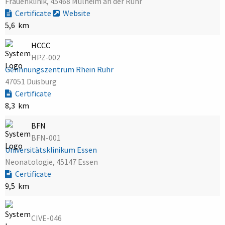
Frauenklinik, 45468 Mülheim an der Ruhr
Certificate
Website
5,6 km
HCCC
HPZ-002
Gerinnungszentrum Rhein Ruhr
47051 Duisburg
Certificate
8,3 km
BFN
BFN-001
Universitätsklinikum Essen
Neonatologie, 45147 Essen
Certificate
9,5 km
CIVE-046