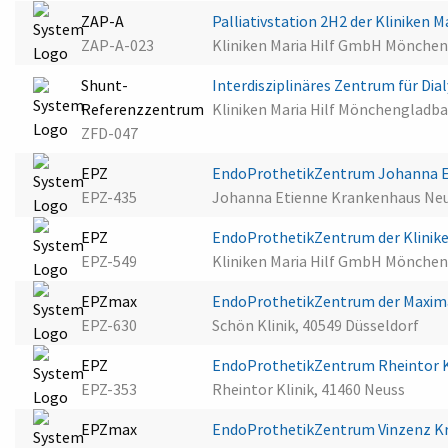
ZAP-A
Palliativstation 2H2 der Kliniken
ZAP-A-023
Kliniken Maria Hilf GmbH Mönche
Shunt-
Interdisziplinäres Zentrum für Di
Referenzzentrum
Kliniken Maria Hilf Mönchenglad
ZFD-047
EPZ
EndoProthetikZentrum Johanna E
EPZ-435
Johanna Etienne Krankenhaus Neu
EPZ
EndoProthetikZentrum der Klinik
EPZ-549
Kliniken Maria Hilf GmbH Mönche
EPZmax
EndoProthetikZentrum der Maxima
EPZ-630
Schön Klinik, 40549 Düsseldorf
EPZ
EndoProthetikZentrum Rheintor K
EPZ-353
Rheintor Klinik, 41460 Neuss
EPZmax
EndoProthetikZentrum Vinzenz K