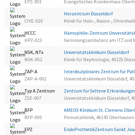
EPZ-303
Evangelisches Krankenhaus Ober
Hörzentrum Düsseldorf
CIVE-029
Klinik für Hals-, Nasen-, Ohrenhei
HCCC
Hämophilie-Zentrum Universitäts
HPZ-023
Gerinnungsambulanz am ITZ und MV
NSK, NTx
Universitätsklinikum Düsseldorf
NSK-052
Klinik für Nephrologie, 40225 Düss
ZAP-A
Interdisziplinäres Zentrum für Pal
ZAP-A-002
Universitätsklinikum Düsseldof, 4
Typ A Zentrum
Zentrum für Seltene Erkrankunge
ZSE-007
Universitätsklinikum Düsseldorf, 4
BFP
AMEOS Klinikum St. Clemens Obe
BFP-009
Perinatalklinik, 46145 Oberhausen
EPZ
EndoProthetikZentrum Sankt Jos