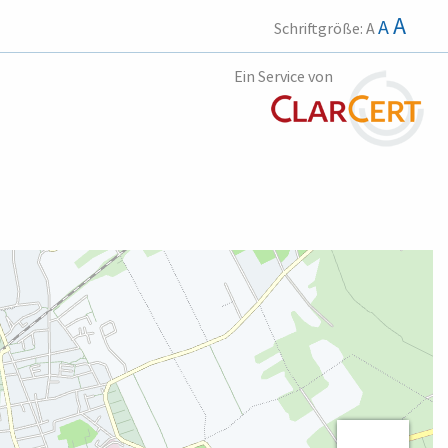
A
A
Schriftgröße:
A
Ein Service von