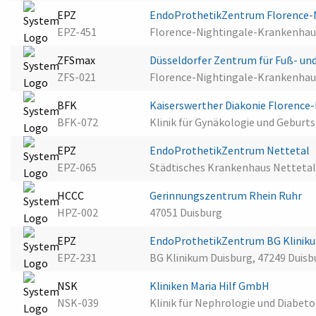
EPZ
EndoProthetikZentrum Florence-
EPZ-451
Florence-Nightingale-Krankenhaus
ZFSmax
Düsseldorfer Zentrum für Fuß- un
ZFS-021
Florence-Nightingale-Krankenhaus
BFK
Kaiserswerther Diakonie Florenc
BFK-072
Klinik für Gynäkologie und Geburts
EPZ
EndoProthetikZentrum Nettetal
EPZ-065
Städtisches Krankenhaus Netteta
HCCC
Gerinnungszentrum Rhein Ruhr
HPZ-002
47051 Duisburg
EPZ
EndoProthetikZentrum BG Klinik
EPZ-231
BG Klinikum Duisburg, 47249 Duisb
NSK
Kliniken Maria Hilf GmbH
NSK-039
Klinik für Nephrologie und Diabeto