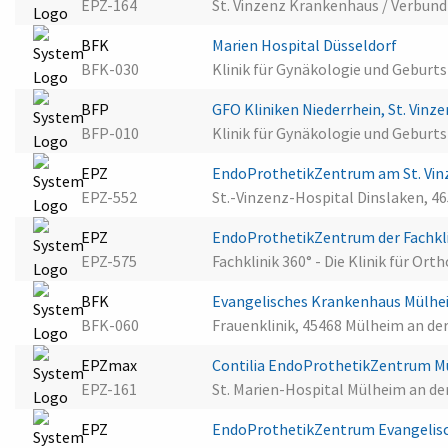
EPZ-164
St. Vinzenz Krankenhaus / Verbund
BFK
Marien Hospital Düsseldorf
BFK-030
Klinik für Gynäkologie und Geburts
BFP
GFO Kliniken Niederrhein, St. Vinz
BFP-010
Klinik für Gynäkologie und Geburts
EPZ
EndoProthetikZentrum am St. Vin
EPZ-552
St.-Vinzenz-Hospital Dinslaken, 4
EPZ
EndoProthetikZentrum der Fachkli
EPZ-575
Fachklinik 360° - Die Klinik für O
BFK
Evangelisches Krankenhaus Mülhe
BFK-060
Frauenklinik, 45468 Mülheim an de
EPZmax
Contilia EndoProthetikZentrum M
EPZ-161
St. Marien-Hospital Mülheim an d
EPZ
EndoProthetikZentrum Evangelis