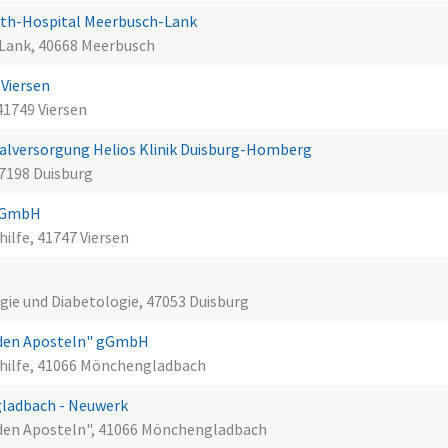
eth-Hospital Meerbusch-Lank
-Lank, 40668 Meerbusch
 Viersen
41749 Viersen
lversorgung Helios Klinik Duisburg-Homberg
47198 Duisburg
n GmbH
hilfe, 41747 Viersen
ogie und Diabetologie, 47053 Duisburg
 den Aposteln" gGmbH
shilfe, 41066 Mönchengladbach
ladbach - Neuwerk
den Aposteln", 41066 Mönchengladbach