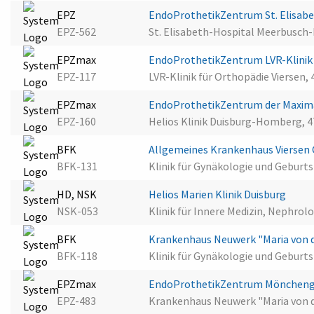
EPZ
EndoProthetikZentrum St. Elisab
EPZ-562
St. Elisabeth-Hospital Meerbusch
EPZmax
EndoProthetikZentrum LVR-Klinik
EPZ-117
LVR-Klinik für Orthopädie Viersen, 
EPZmax
EndoProthetikZentrum der Maxima
EPZ-160
Helios Klinik Duisburg-Homberg, 
BFK
Allgemeines Krankenhaus Vierse
BFK-131
Klinik für Gynäkologie und Geburts
HD, NSK
Helios Marien Klinik Duisburg
NSK-053
Klinik für Innere Medizin, Nephrol
BFK
Krankenhaus Neuwerk "Maria von
BFK-118
Klinik für Gynäkologie und Geburt
EPZmax
EndoProthetikZentrum Möncheng
EPZ-483
Krankenhaus Neuwerk "Maria von 