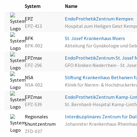
System
Name
EPZ
EndoProthetikZentrum Kempen
EPZ-413
Hospital zum Heiligen Geist Kem
BFK
St. Josef Krankenhaus Moers
BFK-002
Abteilung für Gynäkologie und Geb
EPZmax
EndoProthetikZentrum St. Josef 
EPZ-296
GFO Kliniken Niederrhein - St. Jo
NSA
Stiftung Krankenhaus Bethanien fü
NSA-002
Klinik für Nieren- & Hochdruckerk
EPZmax
EndoProthetikZentrum Kamp-Lin
EPZ-539
St. Bernhard-Hospital Kamp-Lintf
Regionales
Interdisziplinäres Zentrum für D
Shuntzentrum
Johanniter Krankenhaus Rheinhau
ZFD-037