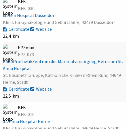
BFK
BFK-030
Marien Hospital Düsseldorf
Klinik für Gynäkologie und Geburtshilfe, 40479 Düsseldorf
Certificate
Website
22,4 km
EPZmax
EPZ-073
EndoProthetikZentrum der Maximalversorgung Herne am St.
Anna Hospital
St. Elisabeth Gruppe, Katholische Kliniken Rhein Ruhr, 44649
Herne, Stadt
Certificate
Website
22,5 km
BFK
BFK-010
St. Anna Hospital Herne
Klinik für Gynäkologie und Geburtshilfe, 44649 Herne, Stadt