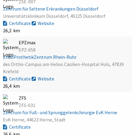
ZSE-007
Zentrum für Seltene Erkrankungen Düsseldorf
Universitätsklinikum Düsseldorf, 40225 Düsseldorf
Certificate
Website
26,2 km
EPZmax
EPZ-658
EndoProthetikZentrum Rhein-Ruhr
des Ortho-Campus am Helios Cäcilien-Hospital Hüls, 47839
Krefeld
Certificate
Website
26,4 km
ZFS
ZFS-031
Zentrum für Fuß- und Sprunggelenkchirurgie EvK Herne
EvK Herne, 44623 Herne, Stadt
Certificate
26,6 km