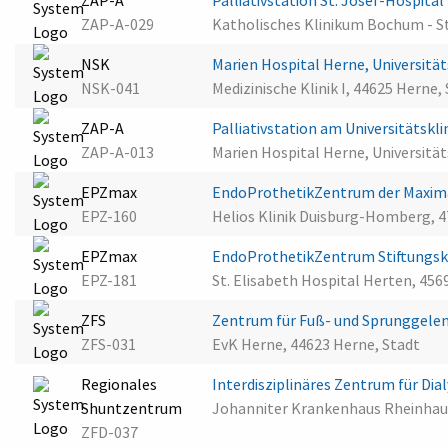
ZAP-A
Palliativstation St. Josef-Hospit
ZAP-A-029
Katholisches Klinikum Bochum - S
NSK
Marien Hospital Herne, Universitä
NSK-041
Medizinische Klinik I, 44625 Herne,
ZAP-A
Palliativstation am Universitätsk
ZAP-A-013
Marien Hospital Herne, Universitä
EPZmax
EndoProthetikZentrum der Maxima
EPZ-160
Helios Klinik Duisburg-Homberg, 
EPZmax
EndoProthetikZentrum Stiftungsk
EPZ-181
St. Elisabeth Hospital Herten, 45
ZFS
Zentrum für Fuß- und Sprunggelen
ZFS-031
EvK Herne, 44623 Herne, Stadt
Regionales
Interdisziplinäres Zentrum für D
Shuntzentrum
Johanniter Krankenhaus Rheinhau
ZFD-037