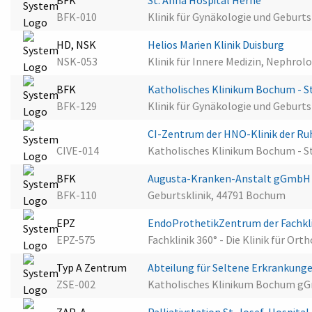
BFK
St. Anna Hospital Herne
BFK-010
Klinik für Gynäkologie und Geburts
HD, NSK
Helios Marien Klinik Duisburg
NSK-053
Klinik für Innere Medizin, Nephrol
BFK
Katholisches Klinikum Bochum - St
BFK-129
Klinik für Gynäkologie und Geburt
CI-Zentrum der HNO-Klinik der R
CIVE-014
Katholisches Klinikum Bochum - S
BFK
Augusta-Kranken-Anstalt gGmb
BFK-110
Geburtsklinik, 44791 Bochum
EPZ
EndoProthetikZentrum der Fachkli
EPZ-575
Fachklinik 360° - Die Klinik für O
Typ A Zentrum
Abteilung für Seltene Erkrankung
ZSE-002
Katholisches Klinikum Bochum gGm