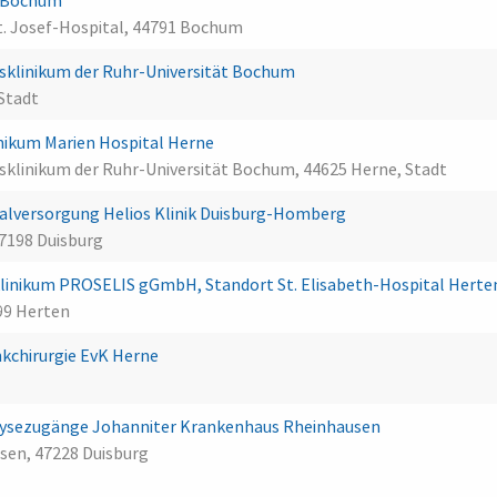
al Bochum
t. Josef-Hospital, 44791 Bochum
tsklinikum der Ruhr-Universität Bochum
 Stadt
linikum Marien Hospital Herne
tsklinikum der Ruhr-Universität Bochum, 44625 Herne, Stadt
lversorgung Helios Klinik Duisburg-Homberg
47198 Duisburg
linikum PROSELIS gGmbH, Standort St. Elisabeth-Hospital Hert
699 Herten
kchirurgie EvK Herne
ialysezugänge Johanniter Krankenhaus Rheinhausen
sen, 47228 Duisburg