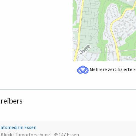
Mehrere zertifizierte 
treibers
itätsmedizin Essen
e Klinik (Tumorforschung), 45147 Essen