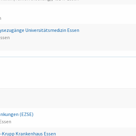
n
alysezugänge Universitätsmedizin Essen
Essen
rankungen (EZSE)
 Essen
d-Krupp Krankenhaus Essen