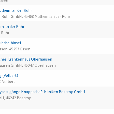
Essen
ülheim an der Ruhr
er Ruhr GmbH, 45468 Mülheim an der Ruhr
im an der Ruhr
r Ruhr
uhrhalbinsel
Essen, 45257 Essen
ches Krankenhaus Oberhausen
hausen GmbH, 46047 Oberhausen
 (Velbert)
9 Velbert
ialysezugänge Knappschaft Kliniken Bottrop GmbH
bH, 46242 Bottrop