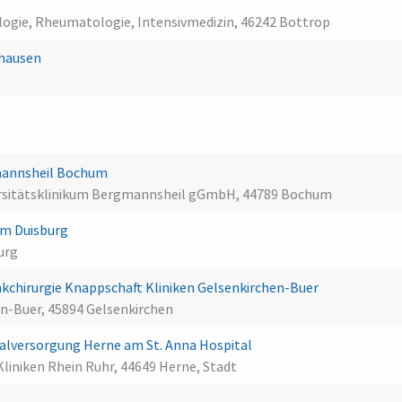
hrologie, Rheumatologie, Intensivmedizin, 46242 Bottrop
rhausen
mannsheil Bochum
ersitätsklinikum Bergmannsheil gGmbH, 44789 Bochum
um Duisburg
urg
kchirurgie Knappschaft Kliniken Gelsenkirchen-Buer
en-Buer, 45894 Gelsenkirchen
lversorgung Herne am St. Anna Hospital
Kliniken Rhein Ruhr, 44649 Herne, Stadt