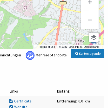
500 m
Terms of use
© 1987–2026 HERE, Deutschland
Kartenlegende
Einrichtungen
Mehrere Standorte
Links
Distanz
Certificate
Entfernung:
0,0 km
Website