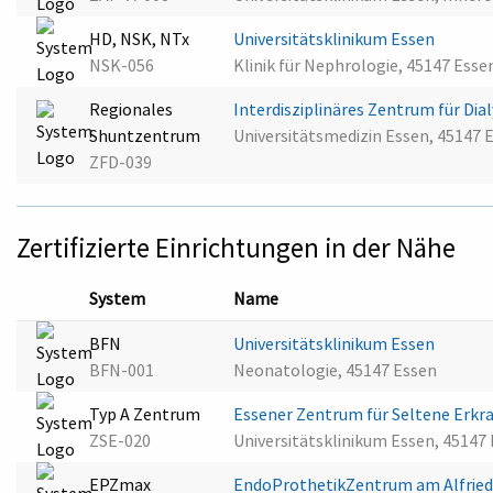
HD, NSK, NTx
Universitätsklinikum Essen
NSK-056
Klinik für Nephrologie, 45147 Esse
Regionales
Interdisziplinäres Zentrum für Di
Shuntzentrum
Universitätsmedizin Essen, 45147 
ZFD-039
Zertifizierte Einrichtungen in der Nähe
System
Name
BFN
Universitätsklinikum Essen
BFN-001
Neonatologie, 45147 Essen
Typ A Zentrum
Essener Zentrum für Seltene Erk
ZSE-020
Universitätsklinikum Essen, 45147
EPZmax
EndoProthetikZentrum am Alfrie