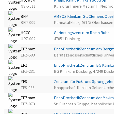
HD, NSK
Knappschaft Kliniken Bottrop
NSK-011
Klinik für Innere Medizin II  Nep
BFP
AMEOS Klinikum St. Clemens Obe
BFP-009
Perinatalklinik, 46145 Oberhausen
HCCC
Gerinnungszentrum Rhein Ruhr
HPZ-002
47051 Duisburg
EPZmax
EndoProthetikZentrum am Berg
EPZ-583
Berufsgenossenschaftliches Univ
EPZ
EndoProthetikZentrum BG Klinik
EPZ-231
BG Klinikum Duisburg, 47249 Duisb
ZFS
Zentrum für Fuß- und Sprunggelen
ZFS-038
Knappschaft Kliniken Gelsenkirch
EPZmax
EndoProthetikZentrum der Maxima
EPZ-073
St. Elisabeth Gruppe, Katholische 