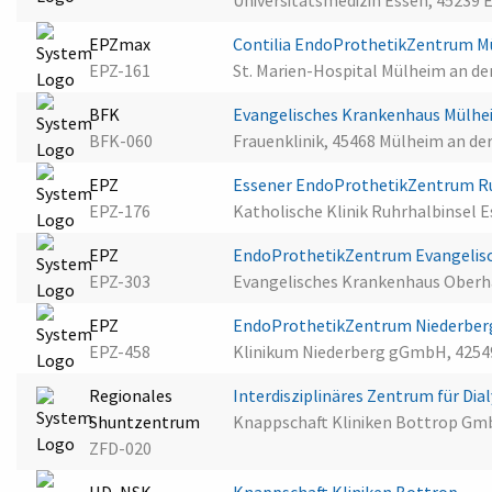
Universitätsmedizin Essen, 45239 
EPZmax
Contilia EndoProthetikZentrum M
EPZ-161
St. Marien-Hospital Mülheim an d
BFK
Evangelisches Krankenhaus Mülhe
BFK-060
Frauenklinik, 45468 Mülheim an de
EPZ
Essener EndoProthetikZentrum R
EPZ-176
Katholische Klinik Ruhrhalbinsel 
EPZ
EndoProthetikZentrum Evangelis
EPZ-303
Evangelisches Krankenhaus Ober
EPZ
EndoProthetikZentrum Niederberg
EPZ-458
Klinikum Niederberg gGmbH, 4254
Regionales
Interdisziplinäres Zentrum für D
Shuntzentrum
Knappschaft Kliniken Bottrop Gm
ZFD-020