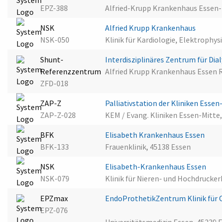
EPZ-388
Alfried-Krupp Krankenhaus Essen-
NSK
Alfried Krupp Krankenhaus
NSK-050
Klinik für Kardiologie, Elektrophy
Shunt-
Interdisziplinäres Zentrum für Di
Referenzzentrum
Alfried Krupp Krankenhaus Essen 
ZFD-018
ZAP-Z
Palliativstation der Kliniken Esse
ZAP-Z-028
KEM / Evang. Kliniken Essen-Mitte
BFK
Elisabeth Krankenhaus Essen
BFK-133
Frauenklinik, 45138 Essen
NSK
Elisabeth-Krankenhaus Essen
NSK-079
Klinik für Nieren- und Hochdruck
EPZmax
EndoProthetikZentrum Klinik für 
EPZ-076