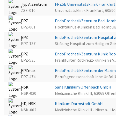
Typ A Zentrum
FRZSE Universitätsklinik Frankfur
ZSE-010
Universitätsklinik Frankfurt, 6059
EPZ
EndoProthetikZentrum Bad Hom
EPZ-061
Hochtaunus-Kliniken Bad Hombu
EPZ
EndoProthetikZentrum Hospital zu
EPZ-137
Stiftung Hospital zum Heiligen Gei
EPZ
EndoProthetikZentrum Klinik Rot
EPZ-535
Frankfurter Rotkreuz-Kliniken e.V.
EPZmax
EndoProthetikZentrum der Maxima
EPZ-474
Berufsgenossenschaftliche Unfallk
NSK
Sana Klinikum Offenbach GmbH
NSK-020
Medizinische Klinik III, 63069 Off
HD, NSK
Klinikum Darmstadt GmbH
NSK-002
Medizinische Klinik III - Nieren-