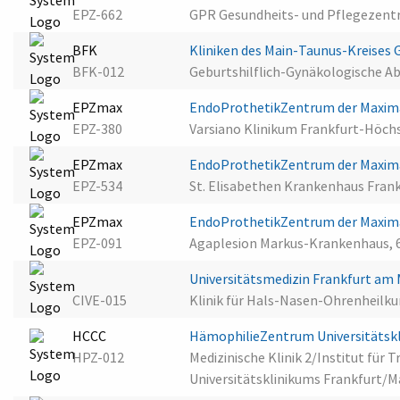
EPZ-662
GPR Gesundheits- und Pflegezent
BFK
Kliniken des Main-Taunus-Kreise
BFK-012
Geburtshilflich-Gynäkologische A
EPZmax
EndoProthetikZentrum der Maxima
EPZ-380
Varsiano Klinikum Frankfurt-Höch
EPZmax
EndoProthetikZentrum der Maxima
EPZ-534
St. Elisabethen Krankenhaus Fran
EPZmax
EndoProthetikZentrum der Maxim
EPZ-091
Agaplesion Markus-Krankenhaus, 
Universitätsmedizin Frankfurt am
CIVE-015
Klinik für Hals-Nasen-Ohrenheilku
HCCC
HämophilieZentrum Universitätsk
HPZ-012
Medizinische Klinik 2/Institut für
Universitätsklinikums Frankfurt/M