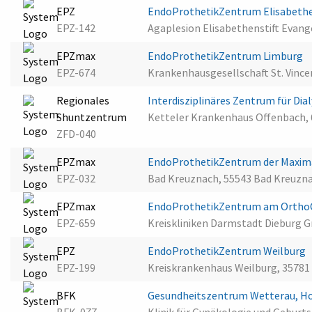
EPZ
EndoProthetikZentrum Elisabethe
EPZ-142
Agaplesion Elisabethenstift Evan
EPZmax
EndoProthetikZentrum Limburg
EPZ-674
Krankenhausgesellschaft St. Vinc
Regionales
Interdisziplinäres Zentrum für D
Shuntzentrum
Ketteler Krankenhaus Offenbach,
ZFD-040
EPZmax
EndoProthetikZentrum der Maxim
EPZ-032
Bad Kreuznach, 55543 Bad Kreuzn
EPZmax
EndoProthetikZentrum am OrthoCe
EPZ-659
Kreiskliniken Darmstadt Dieburg
EPZ
EndoProthetikZentrum Weilburg
EPZ-199
Kreiskrankenhaus Weilburg, 35781
BFK
Gesundheitszentrum Wetterau, H