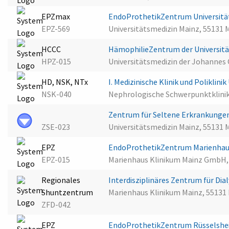
EPZmax
EndoProthetikZentrum Universitä
EPZ-569
Universitätsmedizin Mainz, 55131 
HCCC
HämophilieZentrum der Universit
HPZ-015
Universitätsmedizin der Johannes 
HD, NSK, NTx
I. Medizinische Klinik und Poliklin
NSK-040
Nephrologische Schwerpunktklinik
Zentrum für Seltene Erkrankunge
ZSE-023
Universitätsmedizin Mainz, 55131 
EPZ
EndoProthetikZentrum Marienhau
EPZ-015
Marienhaus Klinikum Mainz GmbH,
Regionales
Interdisziplinäres Zentrum für Di
Shuntzentrum
Marienhaus Klinikum Mainz, 55131
ZFD-042
EPZ
EndoProthetikZentrum Rüsselsh