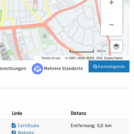
500 m
Terms of use
© 1987–2026 HERE, IGN, Deutschland
Kartenlegende
Einrichtungen
Mehrere Standorte
Links
Distanz
Certificate
Entfernung:
0,0 km
Website