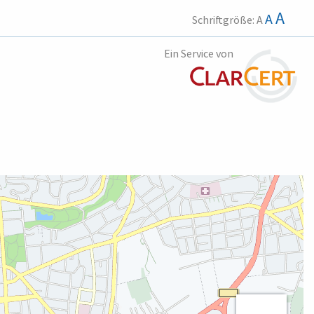
A
A
Schriftgröße:
A
Ein Service von