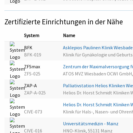
Zertifizierte Einrichtungen in der Nähe
System
Name
BFK
Asklepios Paulinen Klinik Wiesbad
BFK-019
Klinik für Gynäkologie und Geburt
ZFSmax
Zentrum der Maximalversorgung f
ZFS-025
ATOS MVZ Wiesbaden OCWI GmbH,
ZAP-A
Palliativstation Helios Kliniken W
ZAP-A-025
Helios Dr. Horst Schmidt Kliniken
Helios Dr. Horst Schmidt Kliniken
CIVE-073
Klinik für Hals-, Nasen- und Ohre
Universitätsmedizin - Mainz
CIVE-016
HNO-Klinik, 55131 Mainz