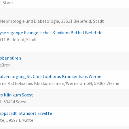
, Stadt
r Nephrologie und Diabetologie, 33611 Bielefeld, Stadt
alysezugänge Evangelisches Klinikum Bethel Bielefeld
11 Bielefeld, Stadt
Ibbenbüren
nbüren
lversorgung St. Christophorus Krankenhaus Werne
erne Katholisches Klinikum Lünen/Werne GmbH, 59368 Werne
es Klinikum Soest
H, 59494 Soest
ppstadt  Standort Erwitte
tte, 59597 Erwitte