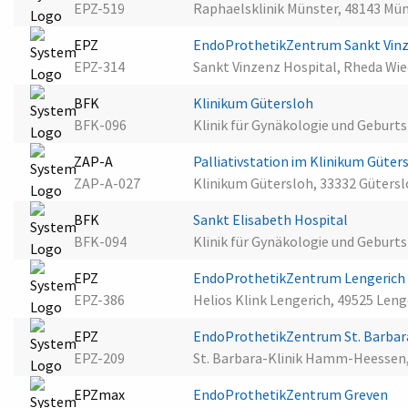
EPZ-519
Raphaelsklinik Münster, 48143 Mü
EPZ
EndoProthetikZentrum Sankt Vin
EPZ-314
Sankt Vinzenz Hospital, Rheda Wi
BFK
Klinikum Gütersloh
BFK-096
Klinik für Gynäkologie und Geburts
ZAP-A
Palliativstation im Klinikum Güter
ZAP-A-027
Klinikum Gütersloh, 33332 Güters
BFK
Sankt Elisabeth Hospital
BFK-094
Klinik für Gynäkologie und Geburts
EPZ
EndoProthetikZentrum Lengeric
EPZ-386
Helios Klink Lengerich, 49525 Leng
EPZ
EndoProthetikZentrum St. Barba
EPZ-209
St. Barbara-Klinik Hamm-Heesse
EPZmax
EndoProthetikZentrum Greven