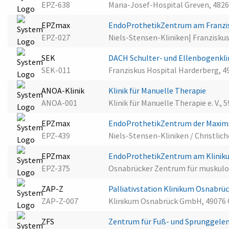
EPZ-638
Maria-Josef-Hospital Greven, 482
EPZmax
EndoProthetikZentrum am Franzi
EPZ-027
Niels-Stensen-Kliniken| Franzisk
SEK
DACH Schulter- und Ellenbogenkli
SEK-011
Franziskus Hospital Harderberg, 
ANOA-Klinik
Klinik für Manuelle Therapie
ANOA-001
Klinik für Manuelle Therapie e. V.
EPZmax
EndoProthetikZentrum der Maxim
EPZ-439
Niels-Stensen-Kliniken / Christlic
EPZmax
EndoProthetikZentrum am Klinik
EPZ-375
Osnabrücker Zentrum für muskulos
ZAP-Z
Palliativstation Klinikum Osnabrü
ZAP-Z-007
Klinikum Osnabrück GmbH, 49076
ZFS
Zentrum für Fuß- und Sprunggelen