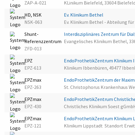
ZAP-A-021
KLinikum Bielefeld, 33604 Bielefeld
HD, NSK
Ev. Klinikum Bethel
NSK-063
Ev. Klinikum Bethel - Abteilung fü
Shunt-
Interdisziplinäres Zentrum für Di
Referenzzentrum
Evangelisches Klinikum Bethel, 336
ZFD-013
EPZ
EndoProthetikZentrum Klinikum 
EPZ-613
Klinikum Ibbenbüren, 49477 Ibbe
EPZmax
EndoProthetikZentrum der Maxima
EPZ-263
St. Christophorus Krankenhaus W
EPZmax
EndoProthetikZentrum Christlich
EPZ-430
Christliches Klinikum Soest gGmb
EPZmax
EndoProthetikZentrum Klinikum Li
EPZ-121
Klinikum Lippstadt  Standort Erwi