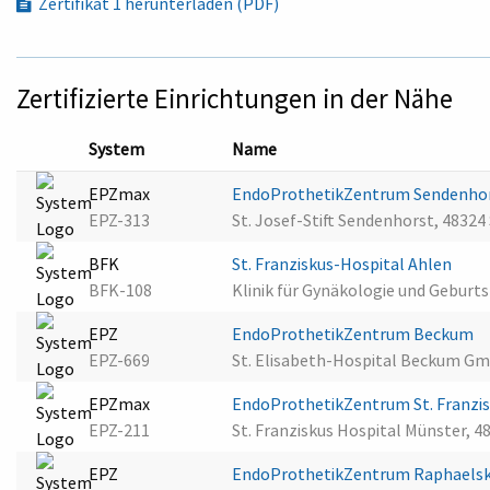
Zertifikat 1 herunterladen (PDF)
Zertifizierte Einrichtungen in der Nähe
System
Name
EPZmax
EndoProthetikZentrum Sendenho
EPZ-313
St. Josef-Stift Sendenhorst, 4832
BFK
St. Franziskus-Hospital Ahlen
BFK-108
Klinik für Gynäkologie und Geburts
EPZ
EndoProthetikZentrum Beckum
EPZ-669
St. Elisabeth-Hospital Beckum G
EPZmax
EndoProthetikZentrum St. Franzi
EPZ-211
St. Franziskus Hospital Münster, 
EPZ
EndoProthetikZentrum Raphaelsk