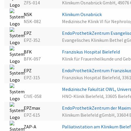
ZFS-014
Klinikum Osnabrück GmbH, 49076
NSK
Klinikum Osnabrück
NSK-082
Medizinische Klinik VI für Nephrol
EPZ
EndoProthetikZentrum Evangelisch
EPZ-352
Evangelisches Klinikum Bethel gGm
BFK
Franziskus Hospital Bielefeld
BFK-097
Klinik für Frauenheilkunde und Geb
EPZ
EndoProthetikZentrum Franziskus 
EPZ-315
Franziskus Hospital Bielefeld, 3361
Medizinische Fakultät OWL, Univers
CIVE-058
HNO-Klinik Bielefeld, 33605 Bielef
EPZmax
EndoProthetikZentrum der Maxima
EPZ-615
Klinikum Bielefeld gGmbH, 33604 B
ZAP-A
Palliativstation am Klinikum Biele