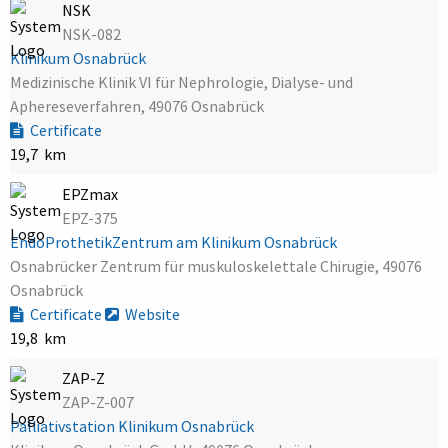
NSK
NSK-082
Klinikum Osnabrück
Medizinische Klinik VI für Nephrologie, Dialyse- und
Aphereseverfahren, 49076 Osnabrück
Certificate
19,7 km
EPZmax
EPZ-375
EndoProthetikZentrum am Klinikum Osnabrück
Osnabrücker Zentrum für muskuloskelettale Chirugie, 49076
Osnabrück
Certificate
Website
19,8 km
ZAP-Z
ZAP-Z-007
Palliativstation Klinikum Osnabrück