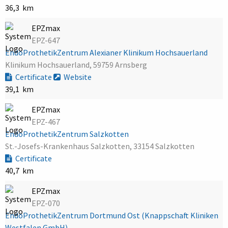
36,3 km
EPZmax
EPZ-647
EndoProthetikZentrum Alexianer Klinikum Hochsauerland
Klinikum Hochsauerland, 59759 Arnsberg
Certificate
Website
39,1 km
EPZmax
EPZ-467
EndoProthetikZentrum Salzkotten
St.-Josefs-Krankenhaus Salzkotten, 33154 Salzkotten
Certificate
40,7 km
EPZmax
EPZ-070
EndoProthetikZentrum Dortmund Ost (Knappschaft Kliniken
Westfalen GmbH)