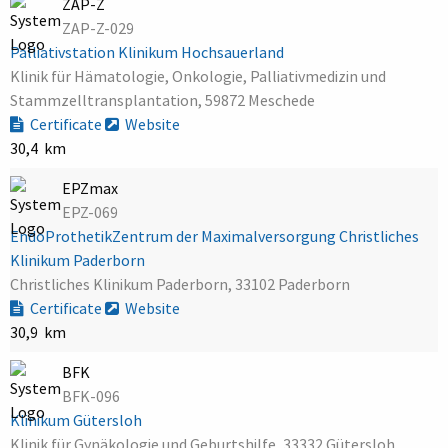
ZAP-Z
ZAP-Z-029
Palliativstation Klinikum Hochsauerland
Klinik für Hämatologie, Onkologie, Palliativmedizin und
Stammzelltransplantation, 59872 Meschede
Certificate
Website
30,4 km
EPZmax
EPZ-069
EndoProthetikZentrum der Maximalversorgung Christliches
Klinikum Paderborn
Christliches Klinikum Paderborn, 33102 Paderborn
Certificate
Website
30,9 km
BFK
BFK-096
Klinikum Gütersloh
Klinik für Gynäkologie und Geburtshilfe, 33332 Gütersloh