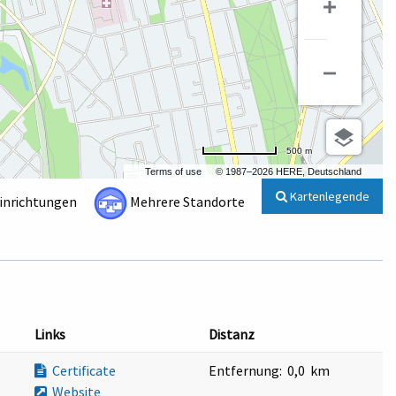
500 m
Terms of use
© 1987–2026 HERE, Deutschland
Kartenlegende
Einrichtungen
Mehrere Standorte
Links
Distanz
Certificate
Entfernung:
0,0 km
Website