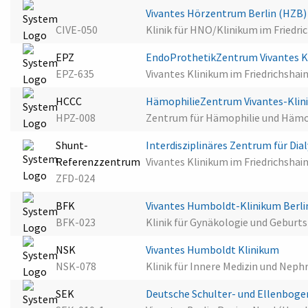
Vivantes Hörzentrum Berlin (HZB
CIVE-050
Klinik für HNO/Klinikum im Friedr
EPZ
EndoProthetikZentrum Vivantes Kl
EPZ-635
Vivantes Klinikum im Friedrichshain
HCCC
HämophilieZentrum Vivantes-Klini
HPZ-008
Zentrum für Hämophilie und Hämos
Shunt-
Interdisziplinäres Zentrum für Dia
Referenzzentrum
Vivantes Klinikum im Friedrichshain
ZFD-024
BFK
Vivantes Humboldt-Klinikum Berl
BFK-023
Klinik für Gynäkologie und Geburts
NSK
Vivantes Humboldt Klinikum
NSK-078
Klinik für Innere Medizin und Neph
SEK
Deutsche Schulter- und Ellenboge