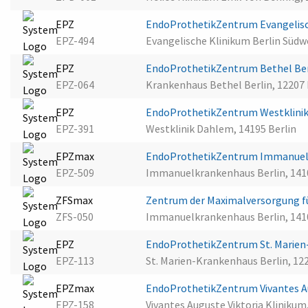
EPZ
EndoProthetikZentrum Evangelis
EPZ-494
Evangelische Klinikum Berlin Süd
EPZ
EndoProthetikZentrum Bethel Be
EPZ-064
Krankenhaus Bethel Berlin, 12207 
EPZ
EndoProthetikZentrum Westklini
EPZ-391
Westklinik Dahlem, 14195 Berlin
EPZmax
EndoProthetikZentrum Immanuel
EPZ-509
Immanuelkrankenhaus Berlin, 1410
ZFSmax
Zentrum der Maximalversorgung f
ZFS-050
Immanuelkrankenhaus Berlin, 1410
EPZ
EndoProthetikZentrum St. Marien
EPZ-113
St. Marien-Krankenhaus Berlin, 122
EPZmax
EndoProthetikZentrum Vivantes Au
EPZ-158
Vivantes Auguste Viktoria Klinikum