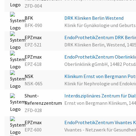
ZFD-004
BFK
DRK Kliniken Berlin Westend
BFK-090
Klinik für Gynäkologie und Geburtsh
EPZmax
EndoProthetikZentrum DRK Berl
EPZ-521
DRK Kliniken Berlin, Westend, 1405
EPZmax
EndoProthetikZentrum Oberlinkl
EPZ-618
Oberlinklinik gGmbH, 14482 Pots
NSK
Klinikum Ernst von Bergmann Po
NSK-065
Klinik für Nephrologie und Endokr
Shunt-
Interdisziplinäres Zentrum für D
Referenzzentrum
Ernst von Bergmann Klinikum, 14
ZFD-028
EPZmax
EndoProthetikZentrum Vivantes 
EPZ-600
Vivantes - Netzwerk für Gesundheit