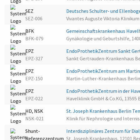
SEZ
Deutsches Schulter- und Ellenbog
SEZ-006
Vivantes Auguste Viktoria Klinikum 
BFK
Gemeinschaftskrankenhaus Havel
BFK-079
Gynäkologie und Geburtshilfe, 140
EPZ
EndoProthetikZentrum Sankt Ger
EPZ-327
Sankt Gertrauden-Krankenhaus Ber
EPZ
EndoProthetikZentrum am Martin
EPZ-150
Martin-Luther-Krankenhaus Berlin,
EPZ
EndoProthetikZentrum in der Havel
EPZ-022
Havelklinik GmbH & Co.KG, 13595 B
HD, NSK
St. Joseph Krankenhaus Berlin T
NSK-021
Klinik für Nephrologie und Internis
Shunt-
Interdisziplinäres Zentrum für Di
Referenzzentrum
St. Joseph Krankenhaus, 12101 Ber