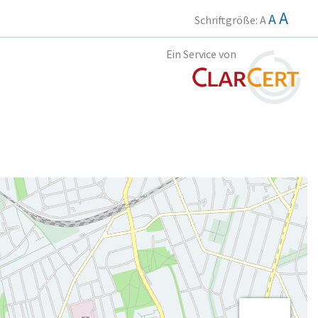
A
A
Schriftgröße:
A
Ein Service von