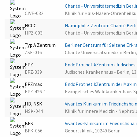
Charité - Universitätsmedizin Ber
CIVE-032
Klinik für Hals-Nasen-Ohrenheilku
HCCC
Hämophilie-Zentrum Charité Berl
HPZ-003
Charité - Universitätsmedizin Berli
Typ A Zentrum
Berliner Centrum für Seltene Erk
ZSE-016
Charité Universitätsmedizin Berlin,
EPZ
EndoProthetikZentrum Jüdisches 
EPZ-339
Jüdisches Krankenhaus - Berlin, 13
EPZmax
EndoProthetikZentrum der Maxim
EPZ-426-1
Evangelisches Waldkrankenhaus Sp
HD, NSK
Vivantes Klinikum im Friedrichshai
NSK-044
Klinik für Innere Medizin - Nephrol
BFK
Vivantes-Klinikum im Friedrichshai
BFK-056
Geburtsklinik, 10249 Berlin