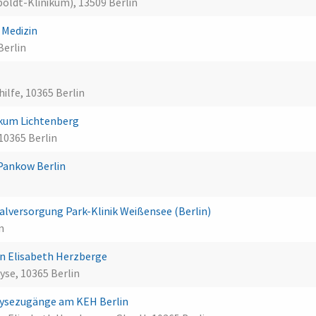
oldt-Klinikum), 13509 Berlin
e Medizin
Berlin
ilfe, 10365 Berlin
ikum Lichtenberg
10365 Berlin
 Pankow Berlin
versorgung Park-Klinik Weißensee (Berlin)
n
in Elisabeth Herzberge
yse, 10365 Berlin
alysezugänge am KEH Berlin