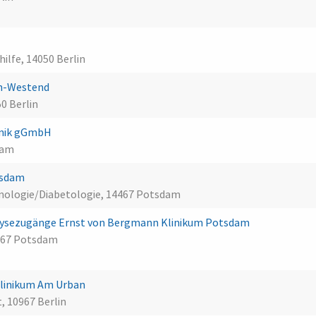
ilfe, 14050 Berlin
in-Westend
0 Berlin
inik gGmbH
dam
tsdam
inologie/Diabetologie, 14467 Potsdam
ialysezugänge Ernst von Bergmann Klinikum Potsdam
467 Potsdam
Klinikum Am Urban
, 10967 Berlin