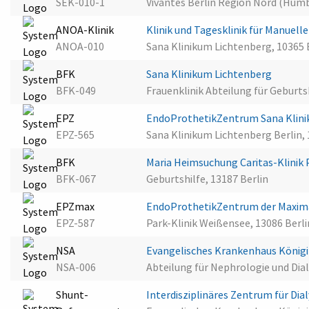
SEK-010-1
Vivantes Berlin Region Nord (Humb
ANOA-Klinik
Klinik und Tagesklinik für Manuell
ANOA-010
Sana Klinikum Lichtenberg, 10365 
BFK
Sana Klinikum Lichtenberg
BFK-049
Frauenklinik Abteilung für Geburtsh
EPZ
EndoProthetikZentrum Sana Klin
EPZ-565
Sana Klinikum Lichtenberg Berlin, 
BFK
Maria Heimsuchung Caritas-Klinik
BFK-067
Geburtshilfe, 13187 Berlin
EPZmax
EndoProthetikZentrum der Maximal
EPZ-587
Park-Klinik Weißensee, 13086 Berli
NSA
Evangelisches Krankenhaus König
NSA-006
Abteilung für Nephrologie und Dial
Shunt-
Interdisziplinäres Zentrum für Di