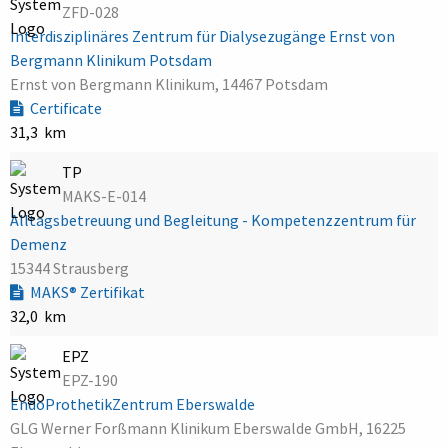
ZFD-028
Interdisziplinäres Zentrum für Dialysezugänge Ernst von
Bergmann Klinikum Potsdam
Ernst von Bergmann Klinikum, 14467 Potsdam
Certificate
31,3 km
TP
MAKS-E-014
Alltagsbetreuung und Begleitung - Kompetenzzentrum für
Demenz
15344 Strausberg
MAKS® Zertifikat
32,0 km
EPZ
EPZ-190
EndoProthetikZentrum Eberswalde
GLG Werner Forßmann Klinikum Eberswalde GmbH, 16225