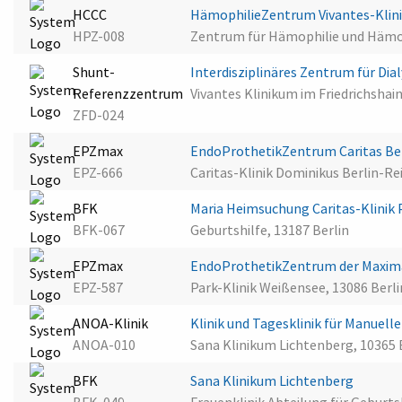
HCCC
HämophilieZentrum Vivantes-Klini
HPZ-008
Zentrum für Hämophilie und Hämos
Shunt-
Interdisziplinäres Zentrum für Dia
Referenzzentrum
Vivantes Klinikum im Friedrichshain
ZFD-024
EPZmax
EndoProthetikZentrum Caritas Ber
EPZ-666
Caritas-Klinik Dominikus Berlin-R
BFK
Maria Heimsuchung Caritas-Klinik
BFK-067
Geburtshilfe, 13187 Berlin
EPZmax
EndoProthetikZentrum der Maximal
EPZ-587
Park-Klinik Weißensee, 13086 Berli
ANOA-Klinik
Klinik und Tagesklinik für Manuell
ANOA-010
Sana Klinikum Lichtenberg, 10365 
BFK
Sana Klinikum Lichtenberg