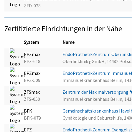
ZFD-028
Zertifizierte Einrichtungen in der Nähe
System
Name
EPZmax
EndoProthetikZentrum Oberlinkl
EPZ-618
Oberlinklinik gGmbH, 14482 Pots
EPZmax
EndoProthetikZentrum Immanuel
EPZ-509
Immanuelkrankenhaus Berlin, 1410
ZFSmax
Zentrum der Maximalversorgung f
ZFS-050
Immanuelkrankenhaus Berlin, 1410
BFK
Gemeinschaftskrankenhaus Havel
BFK-079
Gynäkologie und Geburtshilfe, 140
EPZ
EndoProthetikZentrum Evangelis