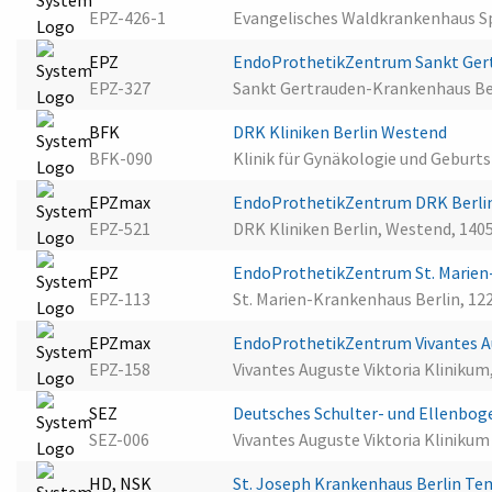
EPZ-426-1
Evangelisches Waldkrankenhaus Sp
EPZ
EndoProthetikZentrum Sankt Ger
EPZ-327
Sankt Gertrauden-Krankenhaus Ber
BFK
DRK Kliniken Berlin Westend
BFK-090
Klinik für Gynäkologie und Geburtsh
EPZmax
EndoProthetikZentrum DRK Berl
EPZ-521
DRK Kliniken Berlin, Westend, 1405
EPZ
EndoProthetikZentrum St. Marien
EPZ-113
St. Marien-Krankenhaus Berlin, 122
EPZmax
EndoProthetikZentrum Vivantes Au
EPZ-158
Vivantes Auguste Viktoria Klinikum
SEZ
Deutsches Schulter- und Ellenbog
SEZ-006
Vivantes Auguste Viktoria Klinikum 
HD, NSK
St. Joseph Krankenhaus Berlin T