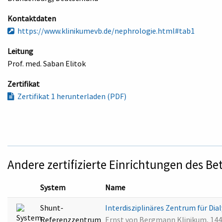
Kontaktdaten
https://www.klinikumevb.de/nephrologie.html#tab1
Leitung
Prof. med. Saban Elitok
Zertifikat
Zertifikat 1 herunterladen (PDF)
Andere zertifizierte Einrichtungen des Be
System
Name
Shunt-
Interdisziplinäres Zentrum für D
Referenzzentrum
Ernst von Bergmann Klinikum, 14