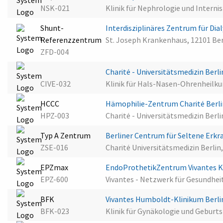
NSK-021
Klinik für Nephrologie und Internis
Shunt-
Interdisziplinäres Zentrum für Di
Referenzzentrum
St. Joseph Krankenhaus, 12101 Ber
ZFD-004
Charité - Universitätsmedizin Ber
CIVE-032
Klinik für Hals-Nasen-Ohrenheilku
HCCC
Hämophilie-Zentrum Charité Berl
HPZ-003
Charité - Universitätsmedizin Berli
Typ A Zentrum
Berliner Centrum für Seltene Erk
ZSE-016
Charité Universitätsmedizin Berlin,
EPZmax
EndoProthetikZentrum Vivantes 
EPZ-600
Vivantes - Netzwerk für Gesundheit
BFK
Vivantes Humboldt-Klinikum Berl
BFK-023
Klinik für Gynäkologie und Geburts