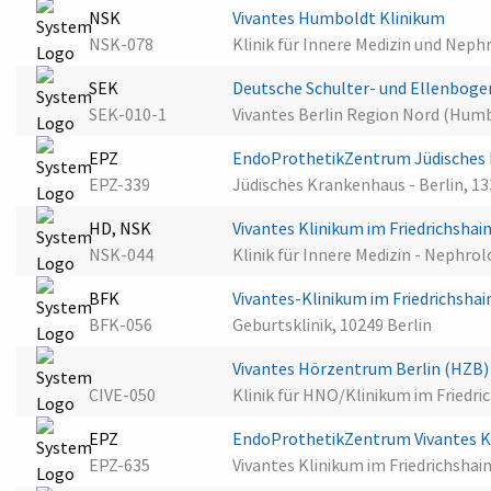
NSK
Vivantes Humboldt Klinikum
NSK-078
Klinik für Innere Medizin und Neph
SEK
Deutsche Schulter- und Ellenboge
SEK-010-1
Vivantes Berlin Region Nord (Humb
EPZ
EndoProthetikZentrum Jüdisches 
EPZ-339
Jüdisches Krankenhaus - Berlin, 13
HD, NSK
Vivantes Klinikum im Friedrichshai
NSK-044
Klinik für Innere Medizin - Nephrol
BFK
Vivantes-Klinikum im Friedrichshai
BFK-056
Geburtsklinik, 10249 Berlin
Vivantes Hörzentrum Berlin (HZB
CIVE-050
Klinik für HNO/Klinikum im Friedr
EPZ
EndoProthetikZentrum Vivantes Kl
EPZ-635
Vivantes Klinikum im Friedrichshain