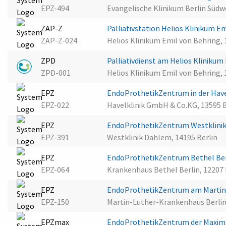
EPZ-494
Evangelische Klinikum Berlin Süd
ZAP-Z
Palliativstation Helios Klinikum E
ZAP-Z-024
Helios Klinikum Emil von Behring, 
ZPD
Palliativdienst am Helios Klinikum
ZPD-001
Helios Klinikum Emil von Behring, 
EPZ
EndoProthetikZentrum in der Havel
EPZ-022
Havelklinik GmbH & Co.KG, 13595 B
EPZ
EndoProthetikZentrum Westklini
EPZ-391
Westklinik Dahlem, 14195 Berlin
EPZ
EndoProthetikZentrum Bethel Be
EPZ-064
Krankenhaus Bethel Berlin, 12207 
EPZ
EndoProthetikZentrum am Martin
EPZ-150
Martin-Luther-Krankenhaus Berlin,
EPZmax
EndoProthetikZentrum der Maxim