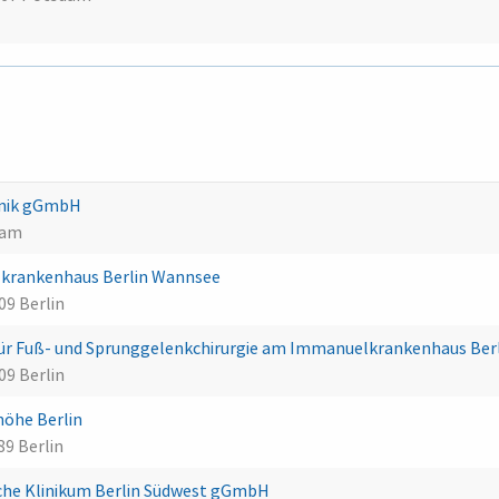
inik gGmbH
dam
krankenhaus Berlin Wannsee
9 Berlin
ür Fuß- und Sprunggelenkchirurgie am Immanuelkrankenhaus Ber
9 Berlin
höhe Berlin
89 Berlin
che Klinikum Berlin Südwest gGmbH