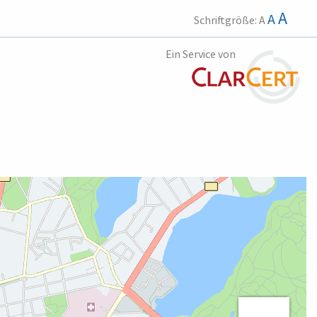
A
A
Schriftgröße:
A
Ein Service von