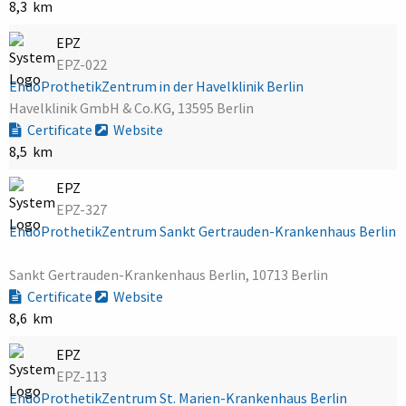
8,3 km
EPZ
EPZ-022
EndoProthetikZentrum in der Havelklinik Berlin
Havelklinik GmbH & Co.KG, 13595 Berlin
Certificate
Website
8,5 km
EPZ
EPZ-327
EndoProthetikZentrum Sankt Gertrauden-Krankenhaus Berlin
Sankt Gertrauden-Krankenhaus Berlin, 10713 Berlin
Certificate
Website
8,6 km
EPZ
EPZ-113
EndoProthetikZentrum St. Marien-Krankenhaus Berlin