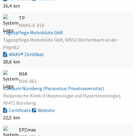
16,4 km
TP
MAKS-E-016
Tagespflege Mohnblüte GbR
Tagespflege Mohnblüte GbR, 90552 Röthenbach an der
Pegnitz
MAKS® Zertifikat
20,6 km
NSK
NSK-061
Klinikum Nürnberg (Paracelsus Privatuniversität)
Medizinische Klinik 4 (Nephrologie und Hypertensiologie),
90471 Nürnberg
Certificate
Website
22,5 km
EPZmax