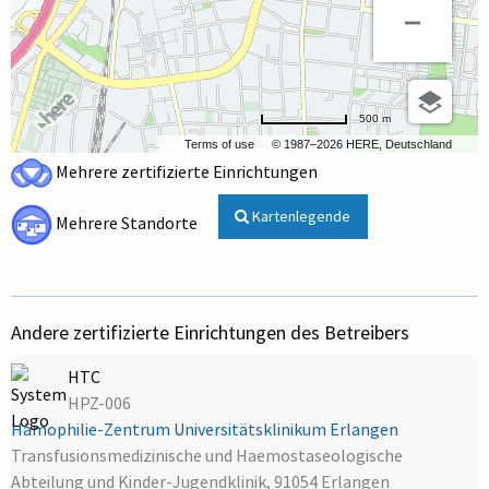
500 m
Terms of use
© 1987–2026 HERE, Deutschland
Mehrere zertifizierte Einrichtungen
Kartenlegende
Mehrere Standorte
Andere zertifizierte Einrichtungen des Betreibers
HTC
HPZ-006
Hämophilie-Zentrum Universitätsklinikum Erlangen
Transfusionsmedizinische und Haemostaseologische
Abteilung und Kinder-Jugendklinik, 91054 Erlangen