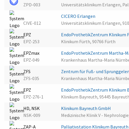
ZPD-003
Universitätsklinikum Erlangen, Pal
CICERO Erlangen
CIVE-012
Universitätsklinikum Erlangen, 91
EPZ
EndoProthetikZentrum Klinikum 
EPZ-253
Klinikum Fürth, 90766 Fürth
EPZmax
EndoProthetikZentrum Martha-M
EPZ-049
Krankenhaus Martha-Maria Nürnbe
ZFS
Zentrum für Fuß- und Sprunggele
ZFS-035
Krankenhaus Martha-Maria Nürnbe
EPZ
EndoProthetikZentrum Klinikum
EPZ-276-1
Klinikum Bayreuth, 95445 Bayreut
HD, NSK
Klinikum Bayreuth GmbH
NSK-009
Medizinische Klinik V - Nephrolog
ZAP-A
Palliativstation Klinikum Bayreut