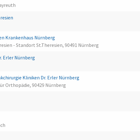
ayreuth
eresien
ien Krankenhaus Nürnberg
esien - Standort St.Theresien, 90491 Nürnberg
. Erler Nürnberg
chirurgie Kliniken Dr. Erler Nürnberg
k für Orthopädie, 90429 Nürnberg
h
ach