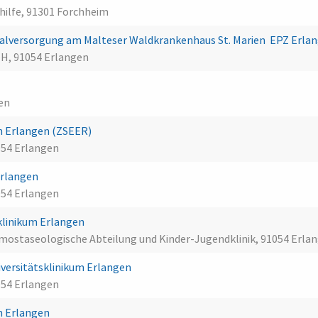
shilfe, 91301 Forchheim
lversorgung am Malteser Waldkrankenhaus St. Marien  EPZ Erla
H, 91054 Erlangen
gen
n Erlangen (ZSEER)
054 Erlangen
Erlangen
054 Erlangen
klinikum Erlangen
mostaseologische Abteilung und Kinder-Jugendklinik, 91054 Erla
niversitätsklinikum Erlangen
054 Erlangen
um Erlangen