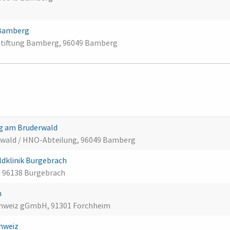
 Bamberg
lstiftung Bamberg, 96049 Bamberg
rg am Bruderwald
rwald / HNO-Abteilung, 96049 Bamberg
dklinik Burgebrach
, 96138 Burgebrach
m
Schweiz gGmbH, 91301 Forchheim
chweiz