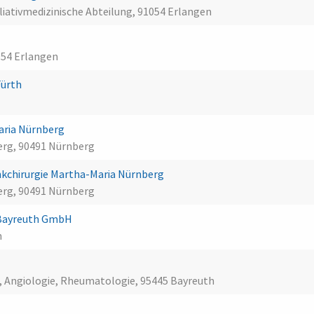
liativmedizinische Abteilung, 91054 Erlangen
054 Erlangen
Fürth
aria Nürnberg
rg, 90491 Nürnberg
nkchirurgie Martha-Maria Nürnberg
rg, 90491 Nürnberg
 Bayreuth GmbH
h
ie, Angiologie, Rheumatologie, 95445 Bayreuth
h