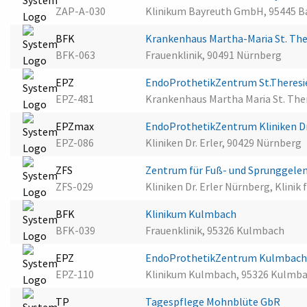
ZAP-A-030
Klinikum Bayreuth GmbH, 95445 B
BFK
Krankenhaus Martha-Maria St. Th
BFK-063
Frauenklinik, 90491 Nürnberg
EPZ
EndoProthetikZentrum St.Theres
EPZ-481
Krankenhaus Martha Maria St. Ther
EPZmax
EndoProthetikZentrum Kliniken Dr
EPZ-086
Kliniken Dr. Erler, 90429 Nürnberg
ZFS
Zentrum für Fuß- und Sprunggelenk
ZFS-029
Kliniken Dr. Erler Nürnberg, Klini
BFK
Klinikum Kulmbach
BFK-039
Frauenklinik, 95326 Kulmbach
EPZ
EndoProthetikZentrum Kulmbac
EPZ-110
Klinikum Kulmbach, 95326 Kulmb
TP
Tagespflege Mohnblüte GbR