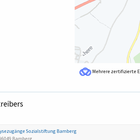
Mehrere zertifizierte 
treibers
alysezugänge Sozialstiftung Bamberg
 96049 Bamberg