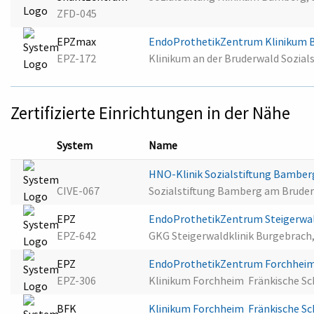
ZFD-045
EPZmax
EndoProthetikZentrum Klinikum
EPZ-172
Klinikum an der Bruderwald Sozia
Zertifizierte Einrichtungen in der Nähe
System
Name
HNO-Klinik Sozialstiftung Bambe
CIVE-067
Sozialstiftung Bamberg am Brude
EPZ
EndoProthetikZentrum Steigerwal
EPZ-642
GKG Steigerwaldklinik Burgebrach
EPZ
EndoProthetikZentrum Forchhei
EPZ-306
Klinikum Forchheim  Fränkische 
BFK
Klinikum Forchheim  Fränkische S