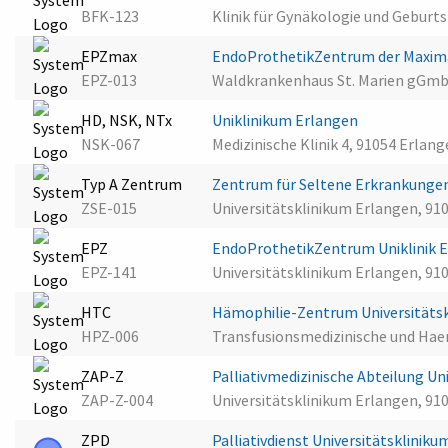
BFK-123
Klinik für Gynäkologie und Geburt
EPZmax
EndoProthetikZentrum der Maxima
EPZ-013
Waldkrankenhaus St. Marien gGmb
HD, NSK, NTx
Uniklinikum Erlangen
NSK-067
Medizinische Klinik 4, 91054 Erlan
Typ A Zentrum
Zentrum für Seltene Erkrankunge
ZSE-015
Universitätsklinikum Erlangen, 91
EPZ
EndoProthetikZentrum Uniklinik 
EPZ-141
Universitätsklinikum Erlangen, 91
HTC
Hämophilie-Zentrum Universitäts
HPZ-006
Transfusionsmedizinische und Hae
ZAP-Z
Palliativmedizinische Abteilung U
ZAP-Z-004
Universitätsklinikum Erlangen, 91
ZPD
Palliativdienst Universitätsklinik