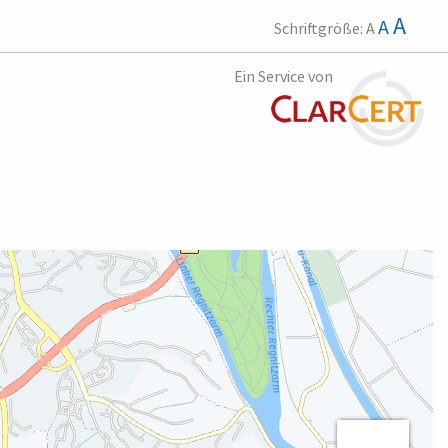
A
A
Schriftgröße:
A
Ein Service von