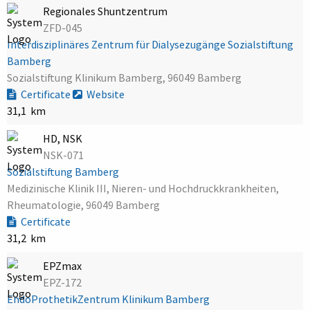
Regionales Shuntzentrum
ZFD-045
Interdisziplinäres Zentrum für Dialysezugänge Sozialstiftung
Bamberg
Sozialstiftung Klinikum Bamberg, 96049 Bamberg
Certificate
Website
31,1 km
HD, NSK
NSK-071
Sozialstiftung Bamberg
Medizinische Klinik III, Nieren- und Hochdruckkrankheiten,
Rheumatologie, 96049 Bamberg
Certificate
31,2 km
EPZmax
EPZ-172
EndoProthetikZentrum Klinikum Bamberg