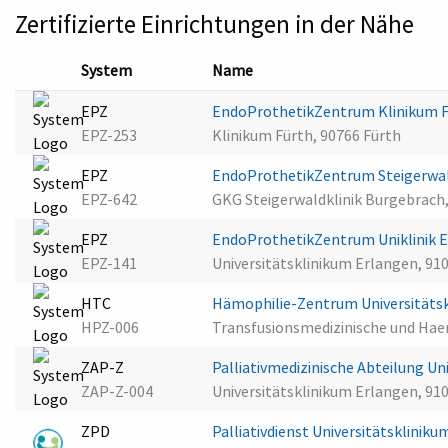
Zertifizierte Einrichtungen in der Nähe
System
Name
EPZ
EndoProthetikZentrum Klinikum 
EPZ-253
Klinikum Fürth, 90766 Fürth
EPZ
EndoProthetikZentrum Steigerwal
EPZ-642
GKG Steigerwaldklinik Burgebrach
EPZ
EndoProthetikZentrum Uniklinik 
EPZ-141
Universitätsklinikum Erlangen, 91
HTC
Hämophilie-Zentrum Universitäts
HPZ-006
Transfusionsmedizinische und Hae
ZAP-Z
Palliativmedizinische Abteilung U
ZAP-Z-004
Universitätsklinikum Erlangen, 91
ZPD
Palliativdienst Universitätsklinik