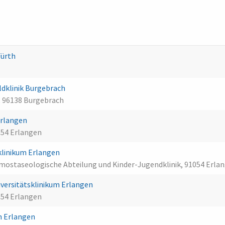
Fürth
dklinik Burgebrach
, 96138 Burgebrach
Erlangen
054 Erlangen
klinikum Erlangen
mostaseologische Abteilung und Kinder-Jugendklinik, 91054 Erla
niversitätsklinikum Erlangen
054 Erlangen
um Erlangen