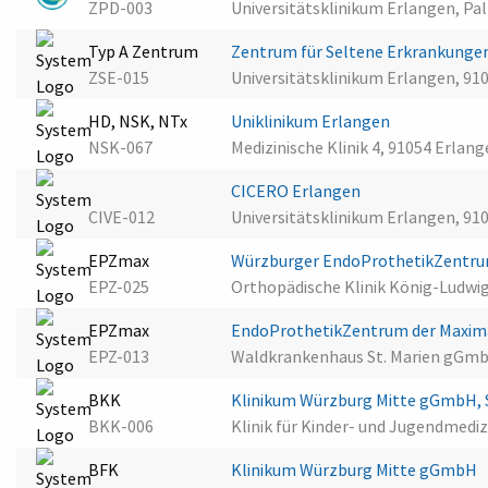
ZPD-003
Universitätsklinikum Erlangen, Pal
Typ A Zentrum
Zentrum für Seltene Erkrankunge
ZSE-015
Universitätsklinikum Erlangen, 91
HD, NSK, NTx
Uniklinikum Erlangen
NSK-067
Medizinische Klinik 4, 91054 Erlan
CICERO Erlangen
CIVE-012
Universitätsklinikum Erlangen, 91
EPZmax
Würzburger EndoProthetikZentru
EPZ-025
Orthopädische Klinik König-Ludwi
EPZmax
EndoProthetikZentrum der Maxima
EPZ-013
Waldkrankenhaus St. Marien gGmb
BKK
Klinikum Würzburg Mitte gGmbH, S
BKK-006
Klinik für Kinder- und Jugendmedi
BFK
Klinikum Würzburg Mitte gGmbH