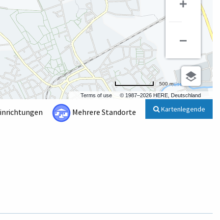
500 m
Terms of use
© 1987–2026 HERE, Deutschland
Kartenlegende
Einrichtungen
Mehrere Standorte