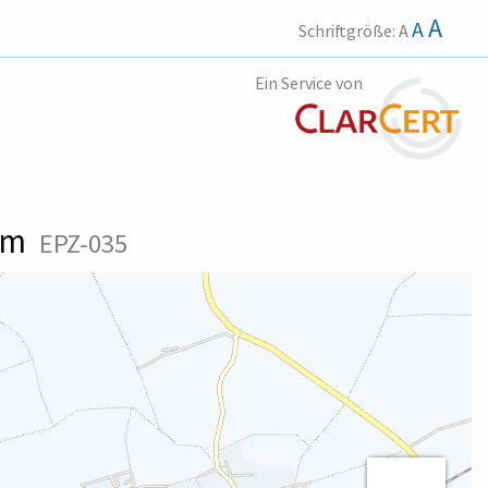
A
A
Schriftgröße:
A
Ein Service von
eim
EPZ-035