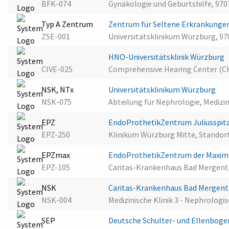
BFK-074
Gynäkologie und Geburtshilfe, 97
Typ A Zentrum
Zentrum für Seltene Erkrankunge
ZSE-001
Universitätsklinikum Würzburg, 9
HNO-Universitätsklinik Würzburg
CIVE-025
Comprehensive Hearing Center (C
NSK, NTx
Universitätsklinikum Würzburg
NSK-075
Abteilung für Nephrologie, Medizin
EPZ
EndoProthetikZentrum Juliusspit
EPZ-250
Klinikum Würzburg Mitte, Standort
EPZmax
EndoProthetikZentrum der Maxim
EPZ-105
Caritas-Krankenhaus Bad Mergent
NSK
Caritas-Krankenhaus Bad Mergen
NSK-004
Medizinische Klinik 3 - Nephrolog
SEP
Deutsche Schulter- und Ellenboge