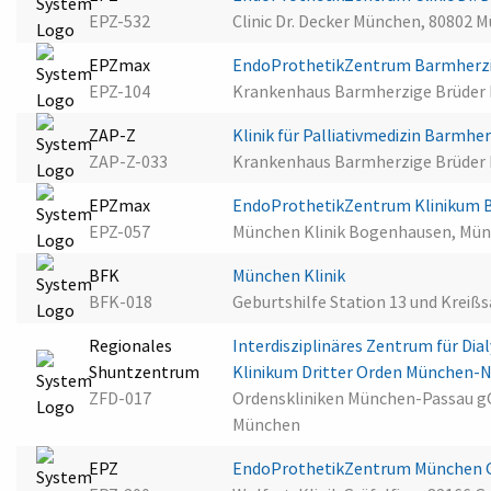
EPZ-532
Clinic Dr. Decker München, 80802 
EPZmax
EndoProthetikZentrum Barmherz
EPZ-104
Krankenhaus Barmherzige Brüder
ZAP-Z
Klinik für Palliativmedizin Barmh
ZAP-Z-033
Krankenhaus Barmherzige Brüder
EPZmax
EndoProthetikZentrum Klinikum
EPZ-057
München Klinik Bogenhausen, Mün
BFK
München Klinik
BFK-018
Geburtshilfe Station 13 und Kreiß
Regionales
Interdisziplinäres Zentrum für D
Shuntzentrum
Klinikum Dritter Orden München
ZFD-017
Ordenskliniken München-Passau g
München
EPZ
EndoProthetikZentrum München G