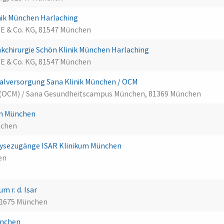
ik München Harlaching
SE & Co. KG, 81547 München
kchirurgie Schön Klinik München Harlaching
SE & Co. KG, 81547 München
lversorgung Sana Klinik München / OCM
 (OCM) / Sana Gesundheitscampus München, 81369 München
um München
nchen
ialysezugänge ISAR Klinikum München
en
m r. d. Isar
81675 München
München