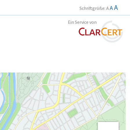
A
A
Schriftgröße:
A
Ein Service von