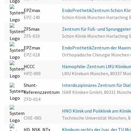
EPZmax
EndoProthetikZentrum Schön Klin
EPZ-140
Schön Klinik München Harlaching 
ZFSmax
Zentrum für Fuß- und Sprunggelen
ZFS-019
Schön Klinik München Harlaching 
EPZmax
EndoProthetikZentrum der Maxima
EPZ-018
Orthopädische Chirurgie München
HCCC
Hämophilie-Zentrum LMU Klinik
HPZ-009
LMU Klinikum München, 80337 Mü
Shunt-
Interdisziplinäres Zentrum für D
Referenzzentrum
ISAR Kliniken GmbH, 80331 Münch
ZFD-014
HNO Klinik und Poliklinik am Kliniku
CIVE-065
Technische Universität München, 
HD, NSK, NTx
Klinikum rechts der Isar, der TU 