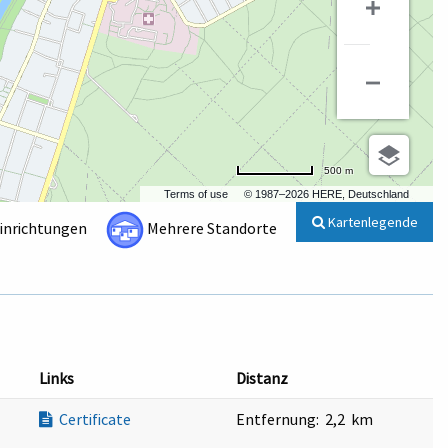
500 m
Terms of use
© 1987–2026 HERE, Deutschland
Kartenlegende
Einrichtungen
Mehrere Standorte
Links
Distanz
Certificate
Entfernung:
2,2 km