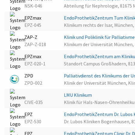
NSK-046
Abteilung für Nephrologie, 81675
EPZmax
EndoProthetikZentrum Tum Klinik
EPZ-045
Klinikum rechts der Isar, München
ZAP-Z
Klinik und Poliklinik für Palliativ
ZAP-Z-018
Klinikum der Universität München
EPZmax
EndoProthetikZentrum am Kliniku
EPZ-020-1
Standort Campus Großhadern, 81
ZPD
Palliativdienst des Klinikums der
ZPD-002
Klinik der Universität München, Kli
LMU Klinikum
CIVE-035
Klinik für Hals-Nasen-Ohrenheilk
EPZ
EndoProthetikZentrum Dr. Lubos
EPZ-530
Dr. Lubos Kliniken Bogenhausen, 
EPZ
EndoProthetikZentrum Clinic Dr.