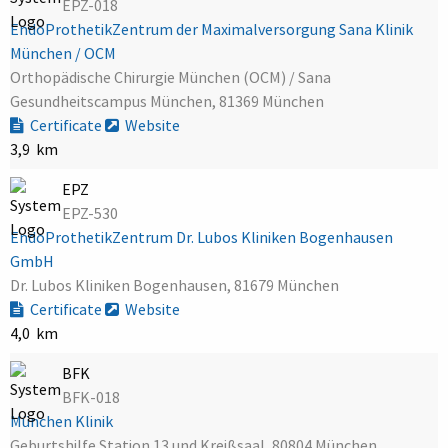
EPZ-018
EndoProthetikZentrum der Maximalversorgung Sana Klinik
München / OCM
Orthopädische Chirurgie München (OCM) / Sana
Gesundheitscampus München, 81369 München
Certificate
Website
3,9 km
EPZ
EPZ-530
EndoProthetikZentrum Dr. Lubos Kliniken Bogenhausen
GmbH
Dr. Lubos Kliniken Bogenhausen, 81679 München
Certificate
Website
4,0 km
BFK
BFK-018
München Klinik
Geburtshilfe Station 13 und Kreißsaal, 80804 München