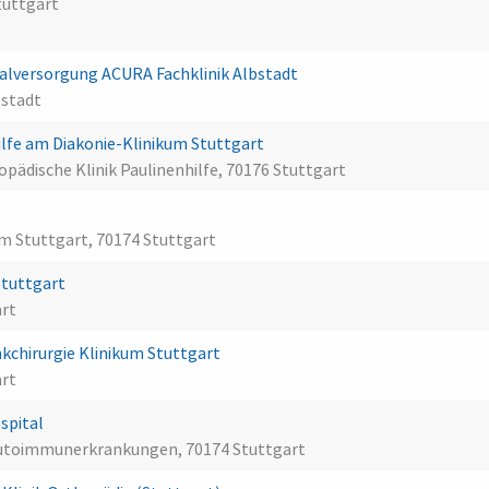
tuttgart
lversorgung ACURA Fachklinik Albstadt
bstadt
lfe am Diakonie-Klinikum Stuttgart
pädische Klinik Paulinenhilfe, 70176 Stuttgart
 Stuttgart, 70174 Stuttgart
Stuttgart
art
kchirurgie Klinikum Stuttgart
art
ospital
 Autoimmunerkrankungen, 70174 Stuttgart