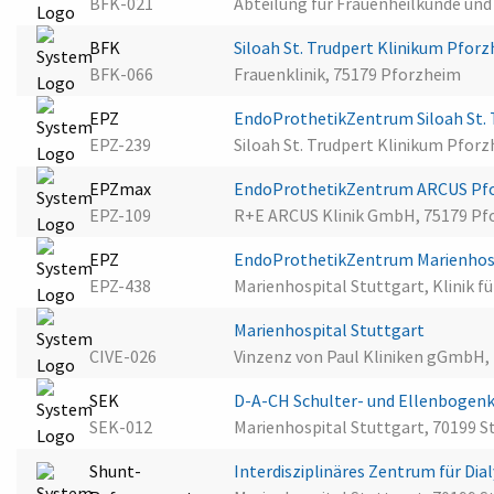
BFK-021
Abteilung für Frauenheilkunde und 
BFK
Siloah St. Trudpert Klinikum Pfor
BFK-066
Frauenklinik, 75179 Pforzheim
EPZ
EndoProthetikZentrum Siloah St.
EPZ-239
Siloah St. Trudpert Klinikum Pfor
EPZmax
EndoProthetikZentrum ARCUS Pf
EPZ-109
R+E ARCUS Klinik GmbH, 75179 Pf
EPZ
EndoProthetikZentrum Marienhosp
EPZ-438
Marienhospital Stuttgart, Klinik f
Marienhospital Stuttgart
CIVE-026
Vinzenz von Paul Kliniken gGmbH,
SEK
D-A-CH Schulter- und Ellenbogenk
SEK-012
Marienhospital Stuttgart, 70199 S
Shunt-
Interdisziplinäres Zentrum für Di