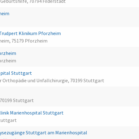
Geburtshilfe, 70794 Filderstadt
zheim
 Trudpert Klinikum Pforzheim
zheim, 75179 Pforzheim
orzheim
orzheim
ital Stuttgart
ür Orthopädie und Unfallchirurgie, 70199 Stuttgart
 70199 Stuttgart
linik Marienhospital Stuttgart
tuttgart
alysezugänge Stuttgart am Marienhospital