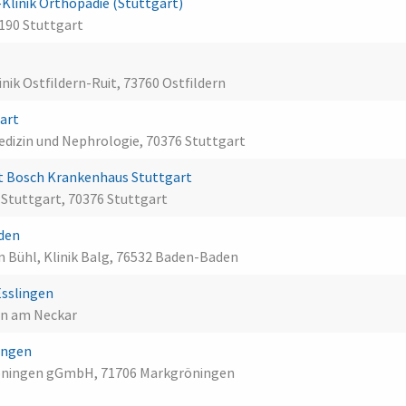
inik Orthopädie (Stuttgart)
190 Stuttgart
ik Ostfildern-Ruit, 73760 Ostfildern
gart
edizin und Nephrologie, 70376 Stuttgart
 Bosch Krankenhaus Stuttgart
tuttgart, 70376 Stuttgart
aden
 Bühl, Klinik Balg, 76532 Baden-Baden
Esslingen
en am Neckar
ingen
röningen gGmbH, 71706 Markgröningen