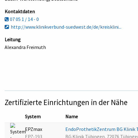
Kontaktdaten
07 05 1 / 14 - 0
http://www.klinikverbund-suedwest.de/de/kreisklini...
Leitung
Alexandra Freimuth
Zertifizierte Einrichtungen in der Nähe
System
Name
EPZmax
EndoProthetikZentrum BG Klinik
EPZ-193
BG Klinik Tübingen, 72076 Tübinge