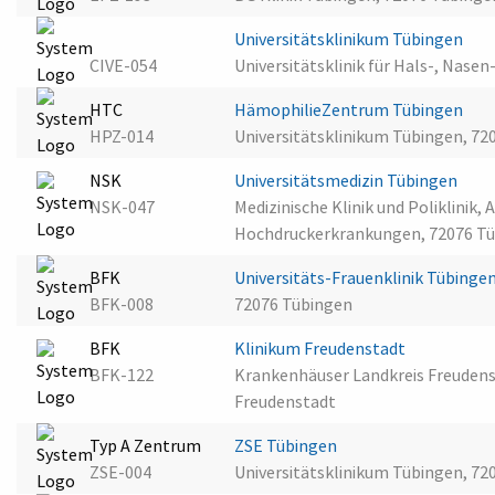
Universitätsklinikum Tübingen
CIVE-054
Universitätsklinik für Hals-, Nase
HTC
HämophilieZentrum Tübingen
HPZ-014
Universitätsklinikum Tübingen, 72
NSK
Universitätsmedizin Tübingen
NSK-047
Medizinische Klinik und Poliklinik,
Hochdruckerkrankungen, 72076 T
BFK
Universitäts-Frauenklinik Tübinge
BFK-008
72076 Tübingen
BFK
Klinikum Freudenstadt
BFK-122
Krankenhäuser Landkreis Freudenst
Freudenstadt
Typ A Zentrum
ZSE Tübingen
ZSE-004
Universitätsklinikum Tübingen, 72