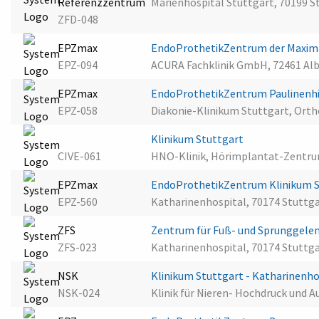
Referenzzentrum
Marienhospital Stuttgart, 70199 S
ZFD-048
EPZmax
EndoProthetikZentrum der Maxima
EPZ-094
ACURA Fachklinik GmbH, 72461 Al
EPZmax
EndoProthetikZentrum Paulinenhi
EPZ-058
Diakonie-Klinikum Stuttgart, Ortho
Klinikum Stuttgart
CIVE-061
HNO-Klinik, Hörimplantat-Zentrum
EPZmax
EndoProthetikZentrum Klinikum 
EPZ-560
Katharinenhospital, 70174 Stuttg
ZFS
Zentrum für Fuß- und Sprunggelen
ZFS-023
Katharinenhospital, 70174 Stuttg
NSK
Klinikum Stuttgart - Katharinenh
NSK-024
Klinik für Nieren- Hochdruck und