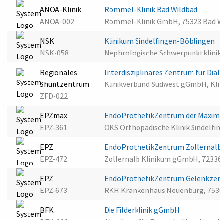
ANOA-Klinik
Rommel-Klinik Bad Wildbad
ANOA-002
Rommel-Klinik GmbH, 75323 Bad 
NSK
Klinikum Sindelfingen-Böblingen
NSK-058
Nephrologische Schwerpunktklinik 
Regionales
Interdisziplinäres Zentrum für Di
Shuntzentrum
Klinikverbund Südwest gGmbH, Klin
ZFD-022
EPZmax
EndoProthetikZentrum der Maxima
EPZ-361
OKS Orthopädische Klinik Sindelfi
EPZ
EndoProthetikZentrum Zollernalb
EPZ-472
Zollernalb Klinikum gGmbH, 7233
EPZ
EndoProthetikZentrum Gelenkze
EPZ-673
RKH Krankenhaus Neuenbürg, 753
BFK
Die Filderklinik gGmbH