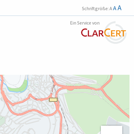
A
A
Schriftgröße:
A
Ein Service von