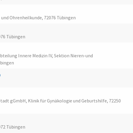
n- und Ohrenheilkunde, 72076 Tübingen
076 Tübingen
 Abteilung Innere Medizin IV, Sektion Nieren-und
übingen
n
adt gGmbH, Klinik für Gynäkologie und Geburtshilfe, 72250
072 Tübingen