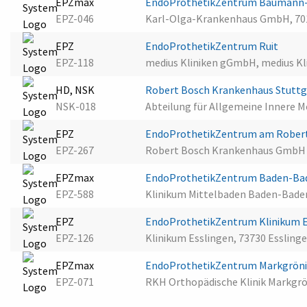
EPZmax
EndoProthetikZentrum Baumann-Kl
EPZ-046
Karl-Olga-Krankenhaus GmbH, 70
EPZ
EndoProthetikZentrum Ruit
EPZ-118
medius Kliniken gGmbH, medius Klin
HD, NSK
Robert Bosch Krankenhaus Stutt
NSK-018
Abteilung für Allgemeine Innere M
EPZ
EndoProthetikZentrum am Robert
EPZ-267
Robert Bosch Krankenhaus GmbH S
EPZmax
EndoProthetikZentrum Baden-B
EPZ-588
Klinikum Mittelbaden Baden-Baden
EPZ
EndoProthetikZentrum Klinikum 
EPZ-126
Klinikum Esslingen, 73730 Essling
EPZmax
EndoProthetikZentrum Markgrön
EPZ-071
RKH Orthopädische Klinik Markg