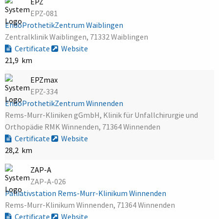
EPZ
EPZ-081
EndoProthetikZentrum Waiblingen
Zentralklinik Waiblingen, 71332 Waiblingen
Certificate
Website
21,9 km
EPZmax
EPZ-334
EndoProthetikZentrum Winnenden
Rems-Murr-Kliniken gGmbH, Klinik für Unfallchirurgie und
Orthopädie RMK Winnenden, 71364 Winnenden
Certificate
Website
28,2 km
ZAP-A
ZAP-A-026
Palliativstation Rems-Murr-Klinikum Winnenden
Rems-Murr-Klinikum Winnenden, 71364 Winnenden
Certificate
Website