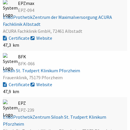
EPZmax
EPZ-094
EndoProthetikZentrum der Maximalversorgung ACURA
Fachklinik Albstadt
ACURA Fachklinik GmbH, 72461 Albstadt
Certificate
Website
47,3 km
BFK
BFK-066
Siloah St. Trudpert Klinikum Pforzheim
Frauenklinik, 75179 Pforzheim
Certificate
Website
47,9 km
EPZ
EPZ-239
EndoProthetikZentrum Siloah St. Trudpert Klinikum
Pforzheim