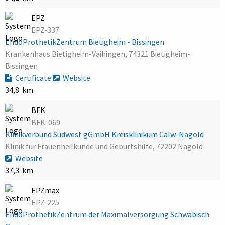
EPZ
EPZ-337
EndoProthetikZentrum Bietigheim - Bissingen
Krankenhaus Bietigheim-Vaihingen, 74321 Bietigheim-
Bissingen
Certificate
Website
34,8 km
BFK
BFK-069
Klinikverbund Südwest gGmbH Kreisklinikum Calw-Nagold
Klinik für Frauenheilkunde und Geburtshilfe, 72202 Nagold
Website
37,3 km
EPZmax
EPZ-225
EndoProthetikZentrum der Maximalversorgung Schwäbisch