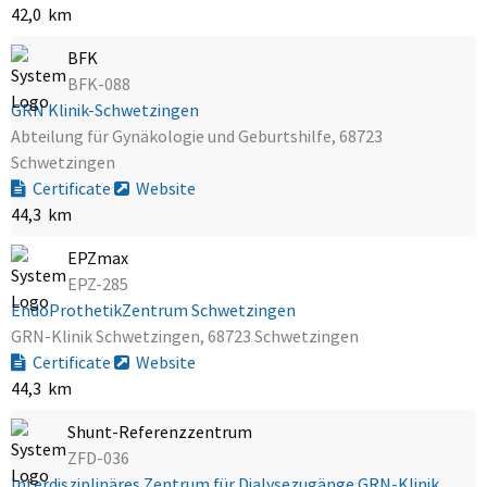
42,0 km
BFK
BFK-088
GRN Klinik-Schwetzingen
Abteilung für Gynäkologie und Geburtshilfe, 68723
Schwetzingen
Certificate
Website
44,3 km
EPZmax
EPZ-285
EndoProthetikZentrum Schwetzingen
GRN-Klinik Schwetzingen, 68723 Schwetzingen
Certificate
Website
44,3 km
Shunt-Referenzzentrum
ZFD-036
Interdisziplinäres Zentrum für Dialysezugänge GRN-Klinik