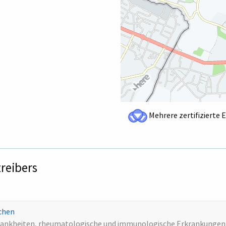
Mehrere zertifizierte 
treibers
achen
kkrankheiten, rheumatologische und immunologische Erkrankungen