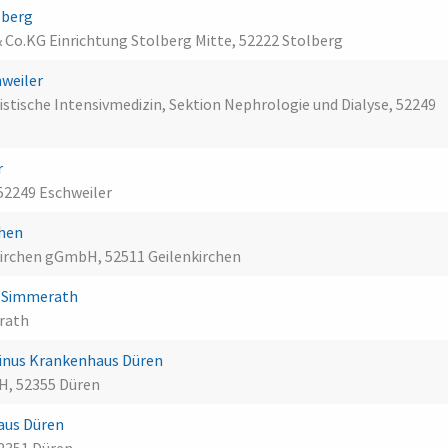
olberg
& Co.KG Einrichtung Stolberg Mitte, 52222 Stolberg
hweiler
nistische Intensivmedizin, Sektion Nephrologie und Dialyse, 52249
r
 52249 Eschweiler
chen
kirchen gGmbH, 52511 Geilenkirchen
a Simmerath
erath
inus Krankenhaus Düren
H, 52355 Düren
aus Düren