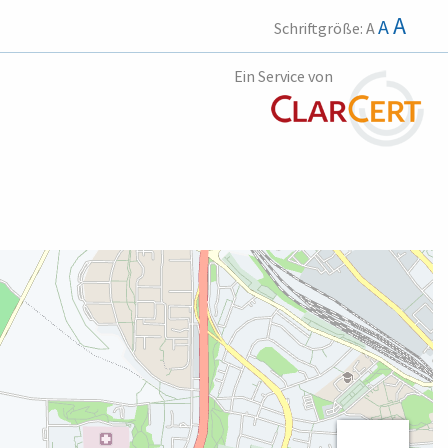
A
A
Schriftgröße:
A
Ein Service von