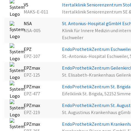
VS
Itertalklinik Seniorenzentrum St
MAKS-E-011
Itertalklinik Seniorenzentrum SE 
NSA
St. Antonius-Hospital gGmbH Esc
NSA-005
Klinik für Innere Medizin und inter
Eschweiler
EPZ
EndoProthetikZentrum Eschweile
EPZ-107
St.-Antonius-Hospital Eschweiler,
EPZmax
EndoProthetikZentrum Geilenkir
EPZ-125
St. Elisabeth-Krankenhaus Geilen
EPZmax
EndoProthetikZentrum St. Brigid
EPZ-477
Eifelklinik St. Brigida, 52152 Simm
EPZmax
EndoProthetikZentrum St. August
EPZ-219
St. Augustinus Krankenhaus gGmb
EPZmax
EndoProthetikZentrum Krankenh