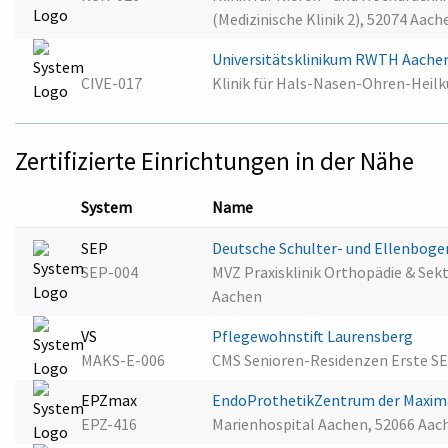
(Medizinische Klinik 2), 52074 Aach
Universitätsklinikum RWTH Aache
CIVE-017
Klinik für Hals-Nasen-Ohren-Heilk
Zertifizierte Einrichtungen in der Nähe
System
Name
SEP
Deutsche Schulter- und Ellenboge
SEP-004
MVZ Praxisklinik Orthopädie & Sek
Aachen
VS
Pflegewohnstift Laurensberg
MAKS-E-006
CMS Senioren-Residenzen Erste SE
EPZmax
EndoProthetikZentrum der Maxim
EPZ-416
Marienhospital Aachen, 52066 Aac