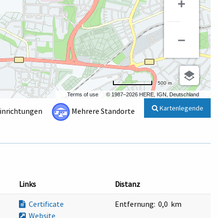
500 m
Terms of use
© 1987–2026 HERE, IGN, Deutschland
Kartenlegende
Einrichtungen
Mehrere Standorte
Links
Distanz
Certificate
Entfernung:
0,0 km
Website