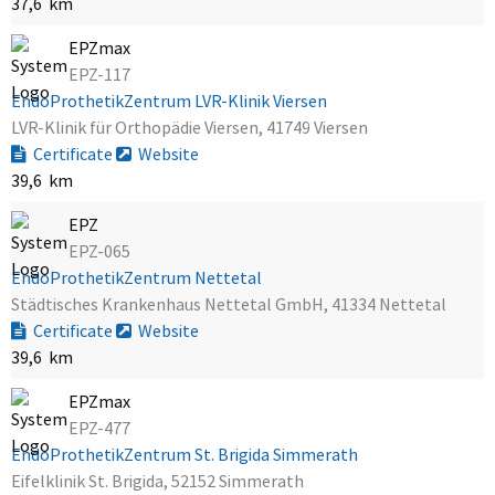
37,6 km
EPZmax
EPZ-117
EndoProthetikZentrum LVR-Klinik Viersen
LVR-Klinik für Orthopädie Viersen, 41749 Viersen
Certificate
Website
39,6 km
EPZ
EPZ-065
EndoProthetikZentrum Nettetal
Städtisches Krankenhaus Nettetal GmbH, 41334 Nettetal
Certificate
Website
39,6 km
EPZmax
EPZ-477
EndoProthetikZentrum St. Brigida Simmerath
Eifelklinik St. Brigida, 52152 Simmerath