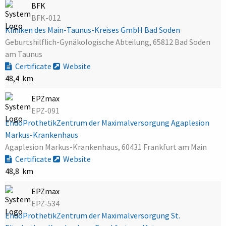
BFK
BFK-012
Kliniken des Main-Taunus-Kreises GmbH Bad Soden
Geburtshilflich-Gynäkologische Abteilung, 65812 Bad Soden
am Taunus
Certificate
Website
48,4 km
EPZmax
EPZ-091
EndoProthetikZentrum der Maximalversorgung Agaplesion
Markus-Krankenhaus
Agaplesion Markus-Krankenhaus, 60431 Frankfurt am Main
Certificate
Website
48,8 km
EPZmax
EPZ-534
EndoProthetikZentrum der Maximalversorgung St.