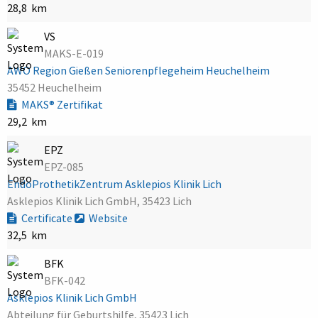
28,8 km
VS
MAKS-E-019
AWO Region Gießen Seniorenpflegeheim Heuchelheim
35452 Heuchelheim
MAKS® Zertifikat
29,2 km
EPZ
EPZ-085
EndoProthetikZentrum Asklepios Klinik Lich
Asklepios Klinik Lich GmbH, 35423 Lich
Certificate
Website
32,5 km
BFK
BFK-042
Asklepios Klinik Lich GmbH
Abteilung für Geburtshilfe, 35423 Lich