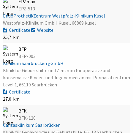
EPZmax
EPZ-513
EndoProthetikZentrum Westpfalz-Klinikum Kusel
Westpfalz-Klinikum GmbH Kusel, 66869 Kusel
Certificate
Website
25,7 km
BFP
BFP-003
Klinikum Saarbrücken gGmbH
Klinik für Geburtshilfe und Zentrum für operative und
konservative Kinder- und Jugendmedizin mit Perinatalzentrum
Level 1, 66119 Saarbrücken
Certificate
27,0 km
BFK
BFK-120
Caritasklinikum Saarbrücken
Klinik für Gynäkologie und Geburtshilfe, 66113 Saarbrücken