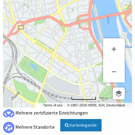
500 m
Terms of use
© 1987–2026 HERE, IGN, Deutschland
Mehrere zertifizierte Einrichtungen
Kartenlegende
Mehrere Standorte