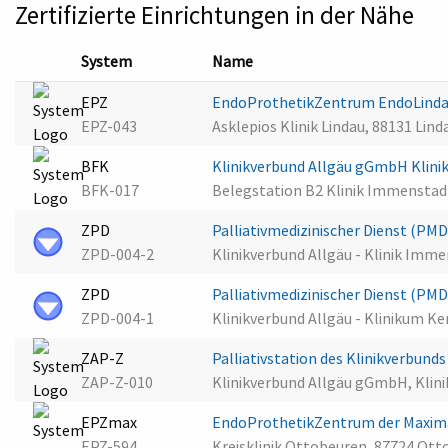
Zertifizierte Einrichtungen in der Nähe
System
Name
EPZ
EndoProthetikZentrum EndoLind
EPZ-043
Asklepios Klinik Lindau, 88131 Lin
BFK
Klinikverbund Allgäu gGmbH Klin
BFK-017
Belegstation B2 Klinik Immenstad
ZPD
Palliativmedizinischer Dienst (P
ZPD-004-2
Klinikverbund Allgäu - Klinik Imm
ZPD
Palliativmedizinischer Dienst (P
ZPD-004-1
Klinikverbund Allgäu - Klinikum 
ZAP-Z
Palliativstation des Klinikverbu
ZAP-Z-010
Klinikverbund Allgäu gGmbH, Kli
EPZmax
EndoProthetikZentrum der Maxim
EPZ-594
Kreisklinik Ottobeuren, 87724 Ot