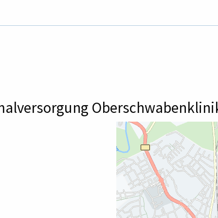
malversorgung Oberschwabenklini