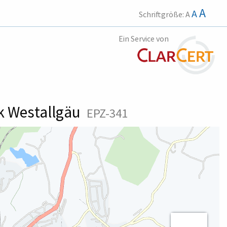
A
A
Schriftgröße:
A
Ein Service von
k Westallgäu
EPZ-341