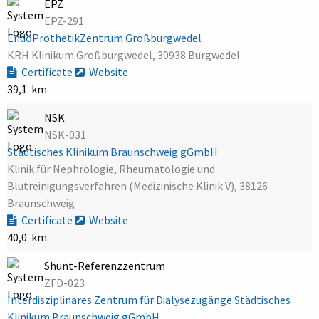
EPZ
EPZ-291
EndoProthetikZentrum Großburgwedel
KRH Klinikum Großburgwedel, 30938 Burgwedel
Certificate
Website
39,1 km
NSK
NSK-031
Städtisches Klinikum Braunschweig gGmbH
Klinik für Nephrologie, Rheumatologie und
Blutreinigungsverfahren (Medizinische Klinik V), 38126
Braunschweig
Certificate
Website
40,0 km
Shunt-Referenzzentrum
ZFD-023
Interdisziplinäres Zentrum für Dialysezugänge Städtisches
Klinikum Braunschweig gGmbH