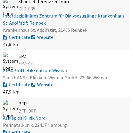
Shunt-Referenzzentrum
ZFD-035
Interdisziplinäres Zentrum für Dialysezugänge Krankenhaus
St. Adolfstift Reinbek
Krankenhaus St. Adolfstift, 21465 Reinbek
Certificate
Website
47,8 km
EPZ
EPZ-491
EndoProthetikZentrum Wismar
Sana HANSE-Klinikum Wismar GmbH, 23966 Wismar
Certificate
Website
47,9 km
BFP
BFP-007
Asklepios Klinik Nord
Perinatalklinik, 22417 Hamburg
Certificate