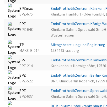
EPZmax
EndoProthetikZentrum Klinikum 
EPZ-675
Klinikum Frankfurt (Oder) GmbH, 1
EPZ
EndoProthetikZentrum Königs W
EPZ-648
Klinikum Dahme Spreewald GmbH 
Wusterhausen
TP
Alltagsbetreuung und Begleitun
MAKS-E-014
15344 Strausberg
EPZ
EndoProthetikZentrum Krankenha
EPZ-214
Krankenhaus Hedwigshöhe, 12526 
EPZ
EndoProthetikZentrum Berlin-Kö
EPZ-522
DRK Klinik Berlin Köpenick, 12559 
EPZ
EndoProthetikZentrum Spreewald
EPZ-637
Klinikum Dahme Spreewald GmbH,
BG Klinikum Unfallkrankenhaus 