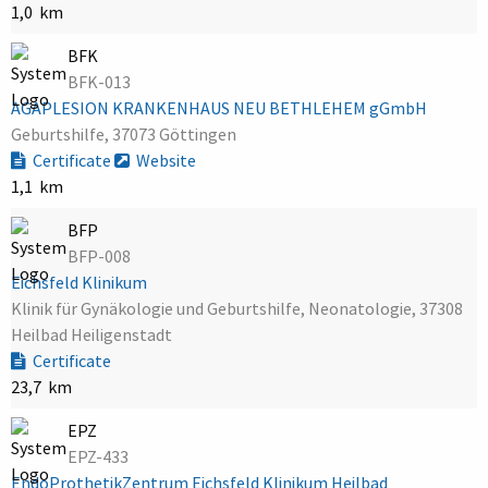
1,0 km
BFK
BFK-013
AGAPLESION KRANKENHAUS NEU BETHLEHEM gGmbH
Geburtshilfe, 37073 Göttingen
Certificate
Website
1,1 km
BFP
BFP-008
Eichsfeld Klinikum
Klinik für Gynäkologie und Geburtshilfe, Neonatologie, 37308
Heilbad Heiligenstadt
Certificate
23,7 km
EPZ
EPZ-433
EndoProthetikZentrum Eichsfeld Klinikum Heilbad