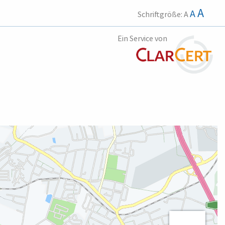
A
A
Schriftgröße:
A
Ein Service von