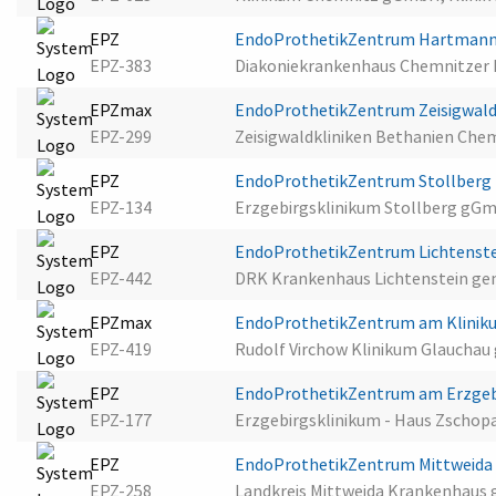
EPZ
EndoProthetikZentrum Hartman
EPZ-383
Diakoniekrankenhaus Chemnitzer
EPZmax
EndoProthetikZentrum Zeisigwald
EPZ-299
Zeisigwaldkliniken Bethanien Ch
EPZ
EndoProthetikZentrum Stollberg
EPZ-134
Erzgebirgsklinikum Stollberg gGm
EPZ
EndoProthetikZentrum Lichtenst
EPZ-442
DRK Krankenhaus Lichtenstein ge
EPZmax
EndoProthetikZentrum am Klinik
EPZ-419
Rudolf Virchow Klinikum Glaucha
EPZ
EndoProthetikZentrum am Erzgebi
EPZ-177
Erzgebirgsklinikum - Haus Zschop
EPZ
EndoProthetikZentrum Mittweid
EPZ-258
Landkreis Mittweida Krankenhaus