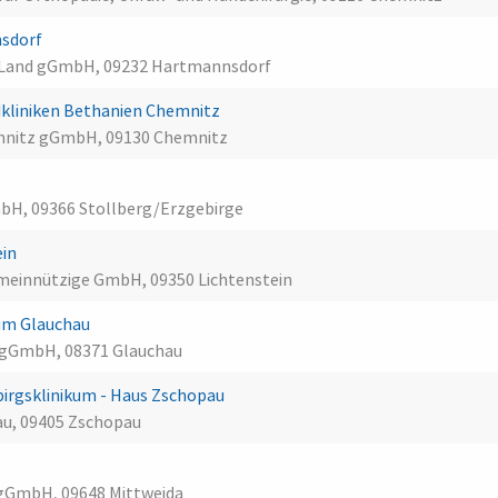
nsdorf
 Land gGmbH, 09232 Hartmannsdorf
kliniken Bethanien Chemnitz
emnitz gGmbH, 09130 Chemnitz
bH, 09366 Stollberg/Erzgebirge
ein
meinnützige GmbH, 09350 Lichtenstein
um Glauchau
u gGmbH, 08371 Glauchau
rgsklinikum - Haus Zschopau
au, 09405 Zschopau
a
 gGmbH, 09648 Mittweida