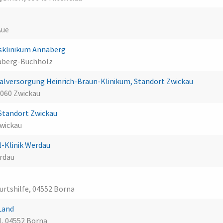
Aue
sklinikum Annaberg
aberg-Buchholz
lversorgung Heinrich-Braun-Klinikum, Standort Zwickau
060 Zwickau
Standort Zwickau
Zwickau
-Klinik Werdau
rdau
urtshilfe, 04552 Borna
 Land
H, 04552 Borna