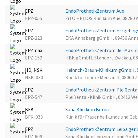
EPZ
EndoProthetikZentrum Aue
EPZ-055
ZiTO HELIOS Klinikum Aue, 08280 
EPZ
EndoProthetikZentrum Erzgebirg
EPZ-223
EKA Annaberg gGmbH, 09456 Ann
EPZmax
EndoProthetikZentrum der Maxima
EPZ-152
HBK gGmbH, Standort Zwickau, 08
HD, NSK
Heinrich-Braun-Klinikum gGmbH, 
NSK-030
Klinik für Innere Medizin II, 08060 
EPZ
EndoProthetikZentrum Pleißental
EPZ-547
Pleißental-Klinik GmbH, 08412 We
BFK
Sana Klinikum Borna
BFK-033
Klinik für Frauenheilkunde und Geb
EPZ
EndoProthetikZentrum Leipziger
EPZ-609
Sana Kliniken Leipziger Land Gmb