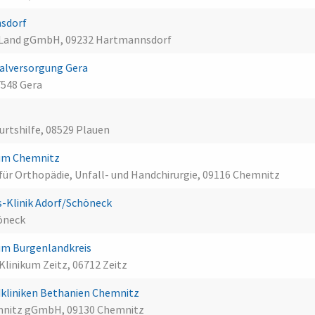
nsdorf
 Land gGmbH, 09232 Hartmannsdorf
alversorgung Gera
548 Gera
urtshilfe, 08529 Plauen
kum Chemnitz
ür Orthopädie, Unfall- und Handchirurgie, 09116 Chemnitz
-Klinik Adorf/Schöneck
höneck
um Burgenlandkreis
linikum Zeitz, 06712 Zeitz
kliniken Bethanien Chemnitz
emnitz gGmbH, 09130 Chemnitz