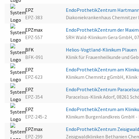
EPZ
EndoProthetikZentrum Hartman
EPZ-383
Diakoniekrankenhaus Chemnitzer
EPZmax
EndoProthetikZentrum der Maxim
EPZ-557
SRH Wald-Klinikum Gera GmbH, 07
BFK
Helios-Vogtland-Klinikum Plauen
BFK-091
Klinik für Frauenheilkunde und Geb
EPZ
EndoProthetikZentrum am Klini
EPZ-623
Klinikum Chemnitz gGmbH, Klinik f
EPZ
EndoProthetikZentrum Paracelsus
EPZ-354
Paracelsus-Klinik Adorf, 08261 Sc
EPZ
EndoProthetikZentrum am Klinik
EPZ-245-2
Klinikum Burgenlandkreis GmbH - K
EPZmax
EndoProthetikZentrum Zeisigwald
EPZ-299
Zeisigwaldkliniken Bethanien Ch