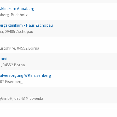
sklinikum Annaberg
aberg-Buchholz
rgsklinikum - Haus Zschopau
au, 09405 Zschopau
urtshilfe, 04552 Borna
 Land
H, 04552 Borna
alversorgung WKE Eisenberg
07 Eisenberg
a
 gGmbH, 09648 Mittweida