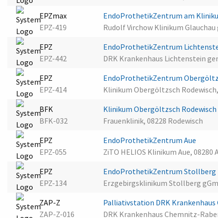
EPZmax
EndoProthetikZentrum am Klinik
EPZ-419
Rudolf Virchow Klinikum Glaucha
EPZ
EndoProthetikZentrum Lichtenst
EPZ-442
DRK Krankenhaus Lichtenstein ge
EPZ
EndoProthetikZentrum Obergölt
EPZ-414
Klinikum Obergöltzsch Rodewisch
BFK
Klinikum Obergöltzsch Rodewisc
BFK-032
Frauenklinik, 08228 Rodewisch
EPZ
EndoProthetikZentrum Aue
EPZ-055
ZiTO HELIOS Klinikum Aue, 08280 
EPZ
EndoProthetikZentrum Stollberg
EPZ-134
Erzgebirgsklinikum Stollberg gGm
ZAP-Z
Palliativstation DRK Krankenhau
ZAP-Z-016
DRK Krankenhaus Chemnitz-Raben