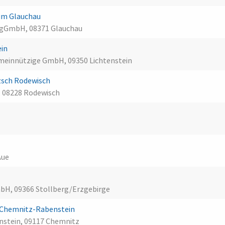
um Glauchau
u gGmbH, 08371 Glauchau
ein
meinnützige GmbH, 09350 Lichtenstein
zsch Rodewisch
, 08228 Rodewisch
h
Aue
bH, 09366 Stollberg/Erzgebirge
s Chemnitz-Rabenstein
stein, 09117 Chemnitz