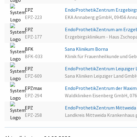
EPZ
EndoProthetikZentrum Erzgebirg
EPZ-223
EKA Annaberg gGmbH, 09456 Ann
EPZ
EndoProthetikZentrum am Erzgebi
EPZ-177
Erzgebirgsklinikum - Haus Zschop
BFK
Sana Klinikum Borna
BFK-033
Klinik für Frauenheilkunde und Geb
EPZ
EndoProthetikZentrum Leipziger
EPZ-609
Sana Kliniken Leipziger Land Gmb
EPZmax
EndoProthetikZentrum der Maxim
EPZ-294
Waldkliniken Eisenberg GmbH, 076
EPZ
EndoProthetikZentrum Mittweid
EPZ-258
Landkreis Mittweida Krankenhaus