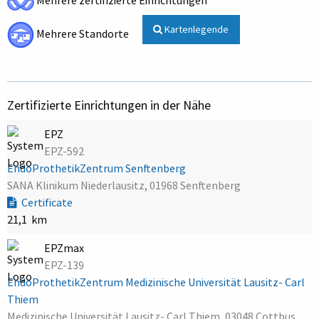
Mehrere zertifizierte Einrichtungen
Kartenlegende
Mehrere Standorte
Zertifizierte Einrichtungen in der Nähe
EPZ
EPZ-592
EndoProthetikZentrum Senftenberg
SANA Klinikum Niederlausitz, 01968 Senftenberg
Certificate
21,1 km
EPZmax
EPZ-139
EndoProthetikZentrum Medizinische Universität Lausitz- Carl
Thiem
Medizinische Universität Lausitz- Carl Thiem, 03048 Cottbus