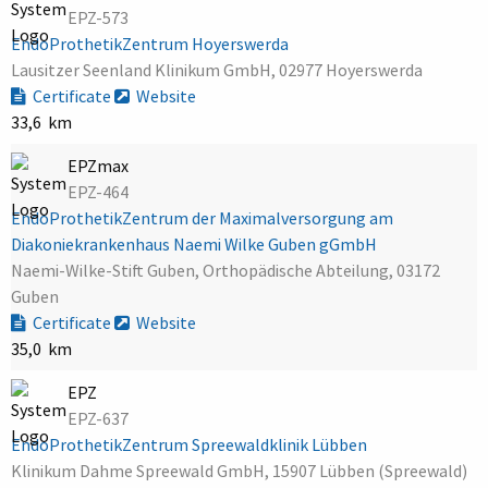
EPZ-573
EndoProthetikZentrum Hoyerswerda
Lausitzer Seenland Klinikum GmbH, 02977 Hoyerswerda
Certificate
Website
33,6 km
EPZmax
EPZ-464
EndoProthetikZentrum der Maximalversorgung am
Diakoniekrankenhaus Naemi Wilke Guben gGmbH
Naemi-Wilke-Stift Guben, Orthopädische Abteilung, 03172
Guben
Certificate
Website
35,0 km
EPZ
EPZ-637
EndoProthetikZentrum Spreewaldklinik Lübben
Klinikum Dahme Spreewald GmbH, 15907 Lübben (Spreewald)