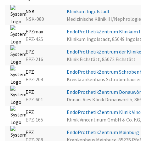
NSK
Klinikum Ingolstadt
NSK-080
Medizinische Klinik III/Nephrologi
EPZmax
EndoProthetikZentrum Klinikum 
EPZ-425
Klinikum Ingolstadt, 85049 Ingols
EPZ
EndoProthetikZentrum der Klinik
EPZ-216
Klinik Eichstätt, 85072 Eichstätt
EPZ
EndoProthetikZentrum Schroben
EPZ-204
Kreiskrankenhaus Schrobenhause
EPZ
EndoProthetikZentrum Donauwö
EPZ-601
Donau-Ries Klinik Donauwörth, 8
EPZ
EndoProthetikZentrum Klinik Vin
EPZ-165
Klinik Vincentinum GmbH & Co. KG
EPZ
EndoProthetikZentrum Mainburg
EPZ-288
Krankenhaus Mainburg, 85276 Pfaf