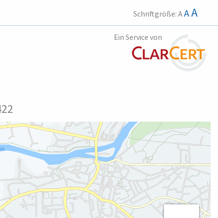
A
A
Schriftgröße:
A
Ein Service von
422