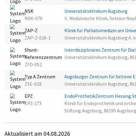
NSK
Universitätsklinikum Augsburg
NSK-076
II. Medizinische Klinik, Sektion N
ZAP-Z
Klinik für Palliativmedizin am Uni
ZAP-Z-026-1
Universitätsklinikum Augsburg A. 
Shunt-
Interdisziplinäres Zentrum für Di
Referenzzentrum
Universitätsklinikum Augsburg, 8
ZFD-052
Typ A Zentrum
Augsburger Zentrum für Seltene 
ZSE-018
Universitätsklinikum Augsburg, 8
EPZ
EndoProthetikZentrum Hessing St
EPZ-173
Klinik für Endoprothetik und orth
Stiftung Augsburg, 86199 Augsbur
Aktualisiert am 04.08.2026