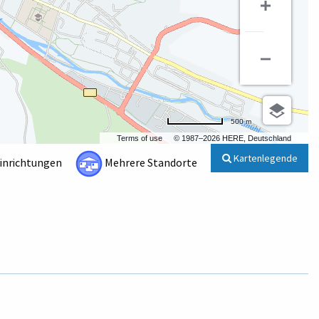
500 m
Terms of use
© 1987–2026 HERE, Deutschland
Kartenlegende
Einrichtungen
Mehrere Standorte