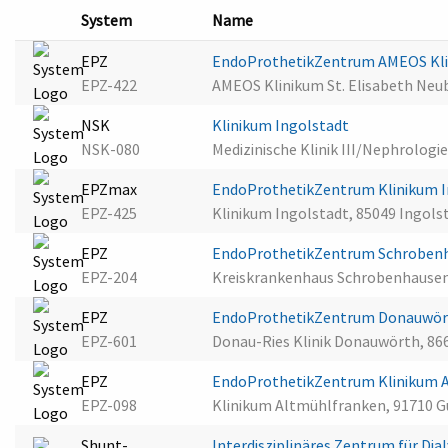
System
Name
EPZ
EndoProthetikZentrum AMEOS Klin
EPZ-422
AMEOS Klinikum St. Elisabeth Neu
NSK
Klinikum Ingolstadt
NSK-080
Medizinische Klinik III/Nephrologi
EPZmax
EndoProthetikZentrum Klinikum 
EPZ-425
Klinikum Ingolstadt, 85049 Ingols
EPZ
EndoProthetikZentrum Schroben
EPZ-204
Kreiskrankenhaus Schrobenhause
EPZ
EndoProthetikZentrum Donauwö
EPZ-601
Donau-Ries Klinik Donauwörth, 8
EPZ
EndoProthetikZentrum Klinikum 
EPZ-098
Klinikum Altmühlfranken, 91710 
Shunt-
Interdisziplinäres Zentrum für Di