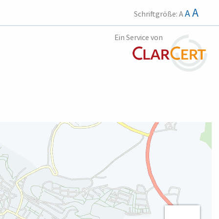
A
A
Schriftgröße:
A
Ein Service von