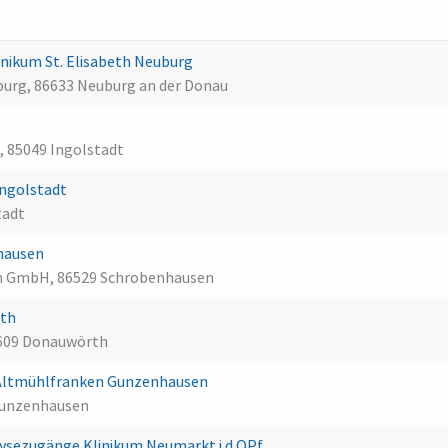
ikum St. Elisabeth Neuburg
burg, 86633 Neuburg an der Donau
e, 85049 Ingolstadt
Ingolstadt
tadt
hausen
n GmbH, 86529 Schrobenhausen
rth
6609 Donauwörth
Altmühlfranken Gunzenhausen
Gunzenhausen
alysezugänge Klinikum Neumarkt i.d.OPf.