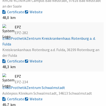
RHÖN-KLINIKUM Campus Bad Neustadt, 97616 Bad Neustadt
an der Saale
Certificate
Website
48,0 km
EPZ
EPZ-282
EndoProthetikZentrum Kreiskrankenhaus Rotenburg a. d.
Fulda
Kreiskrankanhaus Rotenburg a.d. Fulda, 36199 Rotenburg an
der Fulda
Certificate
Website
48,3 km
EPZ
EPZ-234
EndoProthetikZentrum Schwalmstadt
Asklepios Klinikum Schwalmstadt, 34613 Schwalmstadt
Certificate
Website
49,7 km