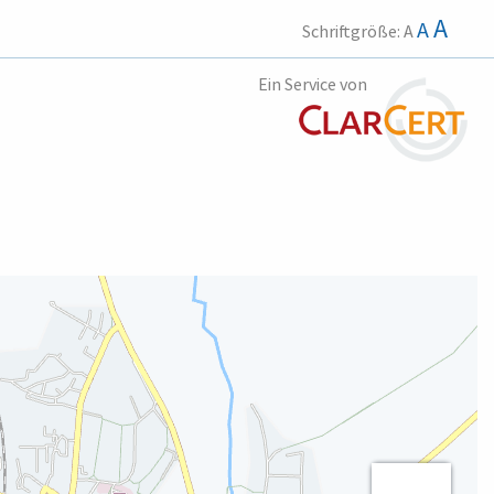
A
A
Schriftgröße:
A
Ein Service von