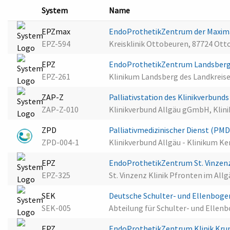
System
Name
EPZmax
EndoProthetikZentrum der Maxim
EPZ-594
Kreisklinik Ottobeuren, 87724 Ot
EPZ
EndoProthetikZentrum Landsber
EPZ-261
Klinikum Landsberg des Landkreis
ZAP-Z
Palliativstation des Klinikverbu
ZAP-Z-010
Klinikverbund Allgäu gGmbH, Kli
ZPD
Palliativmedizinischer Dienst (P
ZPD-004-1
Klinikverbund Allgäu - Klinikum 
EPZ
EndoProthetikZentrum St. Vinzen
EPZ-325
St. Vinzenz Klinik Pfronten im All
SEK
Deutsche Schulter- und Ellenbogen
SEK-005
Abteilung für Schulter- und Ellenb
EPZ
EndoProthetikZentrum Klinik Kr