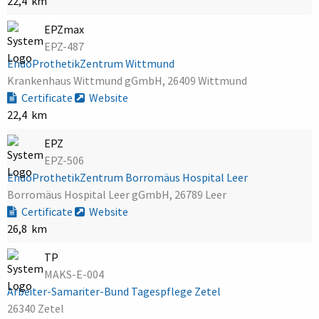
22,4 km
EPZmax
EPZ-487
EndoProthetikZentrum Wittmund
Krankenhaus Wittmund gGmbH, 26409 Wittmund
Certificate
Website
22,4 km
EPZ
EPZ-506
EndoProthetikZentrum Borromäus Hospital Leer
Borromäus Hospital Leer gGmbH, 26789 Leer
Certificate
Website
26,8 km
TP
MAKS-E-004
Arbeiter-Samariter-Bund Tagespflege Zetel
26340 Zetel